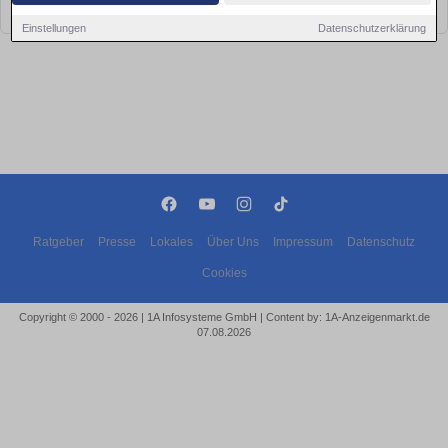
bald wieder vorbei!
Einstellungen
Datenschutzerklärung
Ratgeber
Presse
Lokales
Über Uns
Impressum
Datenschutz
Cookies
Copyright © 2000 - 2026 | 1A Infosysteme GmbH | Content by: 1A-Anzeigenmarkt.de
07.08.2026