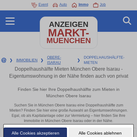
Event
Auto
Immo
Job
ANZEIGEN
MARKT-
MUENCHEN
OBERE-
DOPPELHAUSHÄLFTE-
❯
IMMOBILIEN
❯
❯
ISARAU
MIETEN
Doppelhaushälfte Mieten München Obere Isarau -
Eigentumswohnung in der Nähe finden auch von privat
Finden Sie hier Ihre Doppelhaushälfte zum Mieten in
München Obere Isarau
Suchen Sie in München Obere Isarau eine Doppelhaushälfte zum
Mieten? Finden Sie hier eine große Auswahl an Eigentumswohnungen.
Egal, ob als Kapitalanlage oder zur Vermietung – hier finden Sie Ihre
Immobilie in München Obere Isarau oder in der Nähe.
Alle Cookies akzeptieren
Alle Cookies ablehnen
Leider konnten wir derzeit keine passenden Objekte finden. Schauen Sie