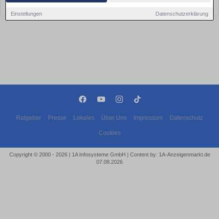
bald wieder vorbei!
Einstellungen
Datenschutzerklärung
Ratgeber
Presse
Lokales
Über Uns
Impressum
Datenschutz
Cookies
Copyright © 2000 - 2026 | 1A Infosysteme GmbH | Content by: 1A-Anzeigenmarkt.de
07.08.2026