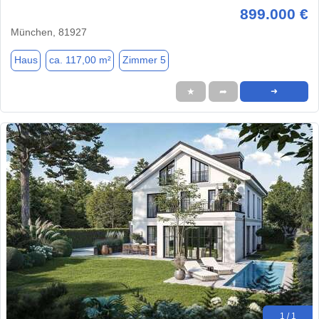
899.000 €
München, 81927
Haus
ca. 117,00 m²
Zimmer 5
★
➦
➜
1 / 1