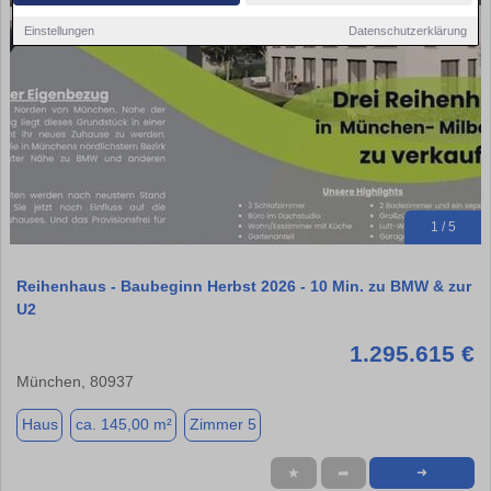
Einstellungen
Datenschutzerklärung
1 / 5
Reihenhaus - Baubeginn Herbst 2026 - 10 Min. zu BMW & zur
U2
1.295.615 €
München, 80937
Haus
ca. 145,00 m²
Zimmer 5
★
➦
➜