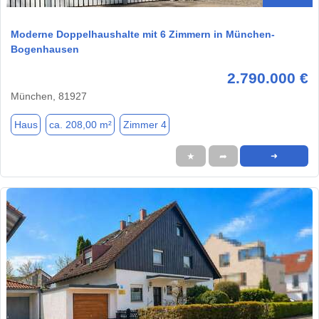
Moderne Doppelhaushalte mit 6 Zimmern in München-
Bogenhausen
2.790.000 €
München, 81927
Haus
ca. 208,00 m²
Zimmer 4
★
➦
➜