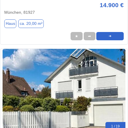
14.900 €
München, 81927
Haus
ca. 20,00 m²
★
➦
➜
1 / 19