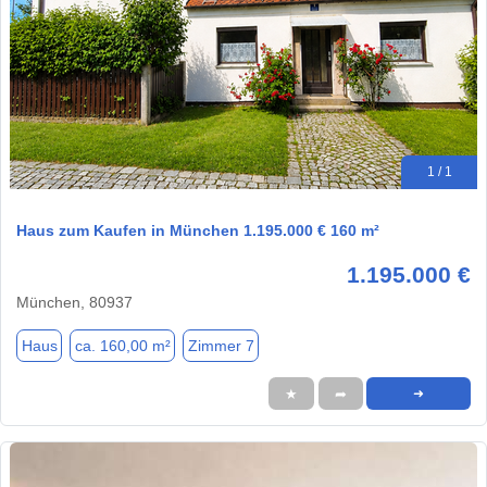
1 / 1
Haus zum Kaufen in München 1.195.000 € 160 m²
1.195.000 €
München, 80937
Haus
ca. 160,00 m²
Zimmer 7
★
➦
➜