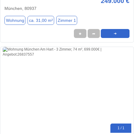
249.000 €
München, 80937
Wohnung
ca. 31,00 m²
Zimmer 1
★
➦
➜
1 / 1