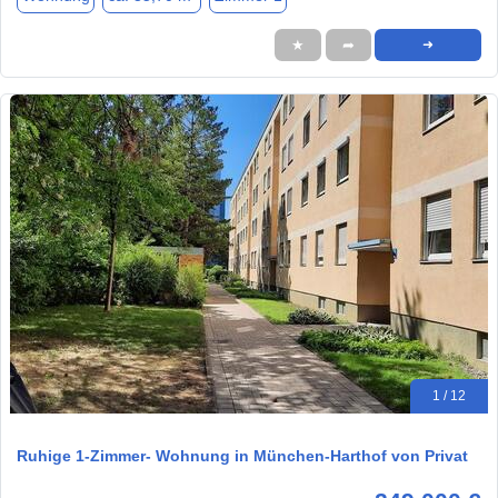
★
➦
➜
1 / 12
Ruhige 1-Zimmer- Wohnung in München-Harthof von Privat