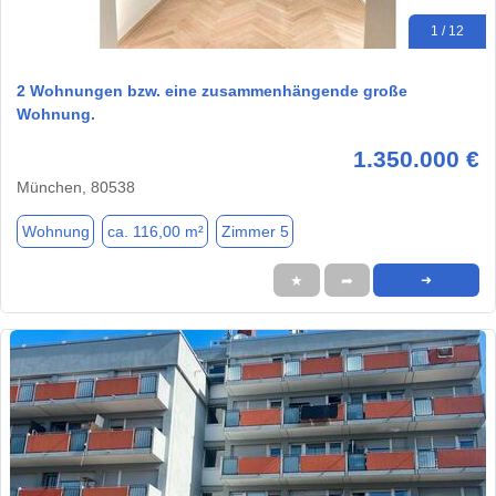
1 / 12
2 Wohnungen bzw. eine zusammenhängende große
Wohnung.
1.350.000 €
München, 80538
Wohnung
ca. 116,00 m²
Zimmer 5
★
➦
➜