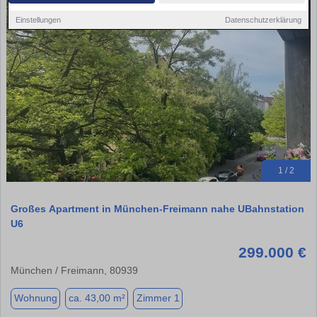
Einstellungen
Datenschutzerklärung
1 / 2
Großes Apartment in München-Freimann nahe UBahnstation
U6
299.000 €
München / Freimann, 80939
Wohnung
ca. 43,00 m²
Zimmer 1