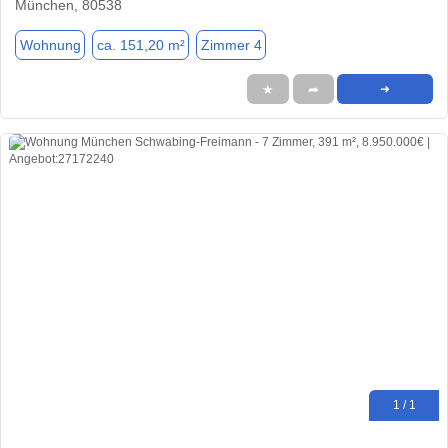
München, 80538
Wohnung
ca. 151,20 m²
Zimmer 4
★
➦
➜
1 / 1