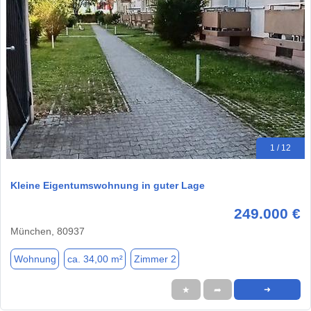
1 / 12
Kleine Eigentumswohnung in guter Lage
249.000 €
München, 80937
Wohnung
ca. 34,00 m²
Zimmer 2
★
➦
➜