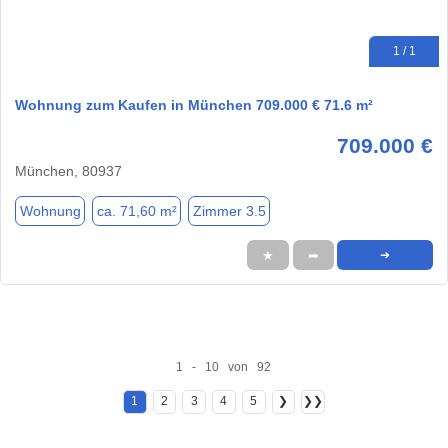
1 / 1
Wohnung zum Kaufen in München 709.000 € 71.6 m²
709.000 €
München, 80937
Wohnung
ca. 71,60 m²
Zimmer 3.5
★
➦
➜
1 - 10 von 92
1
2
3
4
5
❯
❯❯