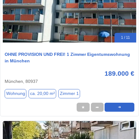
1 / 11
OHNE PROVISION UND FREI! 1 Zimmer Eigentumswohnung
in München
189.000 €
München, 80937
Wohnung
ca. 20,00 m²
Zimmer 1
★
➦
➜