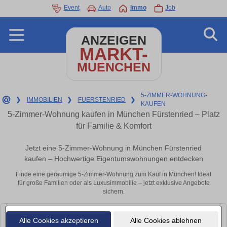
Event
Auto
Immo
Job
ANZEIGEN
MARKT-
MUENCHEN
5-ZIMMER-WOHNUNG-
❯
IMMOBILIEN
❯
FUERSTENRIED
❯
KAUFEN
5-Zimmer-Wohnung kaufen in München Fürstenried – Platz
für Familie & Komfort
Jetzt eine 5-Zimmer-Wohnung in München Fürstenried
kaufen – Hochwertige Eigentumswohnungen entdecken
Finde eine geräumige 5-Zimmer-Wohnung zum Kauf in München! Ideal
für große Familien oder als Luxusimmobilie – jetzt exklusive Angebote
sichern.
Leider konnten wir derzeit keine passenden Objekte finden. Schauen Sie
Alle Cookies akzeptieren
Alle Cookies ablehnen
bald wieder vorbei!