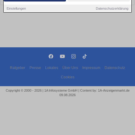
Einstellungen
Datenschutzerklärung
Ratgeber
Presse
Lokales
Über Uns
Impressum
Datenschutz
Cookies
Copyright © 2000 - 2026 | 1A Infosysteme GmbH | Content by: 1A-Anzeigenmarkt.de
09.08.2026