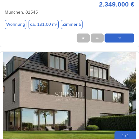
2.349.000 €
München, 81545
Wohnung
ca. 191,00 m²
Zimmer 5
★
➦
➜
1 / 1