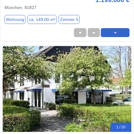
München, 81827
Wohnung
ca. 149,00 m²
Zimmer 5
★
➦
➜
1 / 10