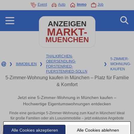
Event
Auto
Immo
Job
ANZEIGEN
MARKT-
MUENCHEN
THALKIRCHEN-
5-ZIMMER-
OBERSENDLING-
❯
IMMOBILIEN
❯
❯
WOHNUNG-
FORSTENRIED-
KAUFEN
FUERSTENRIED-SOLLN
5-Zimmer-Wohnung kaufen in München – Platz für Familie
& Komfort
Jetzt eine 5-Zimmer-Wohnung in München kaufen –
Hochwertige Eigentumswohnungen entdecken
Finde eine geräumige 5-Zimmer-Wohnung zum Kauf in München! Ideal
für große Familien oder als Luxusimmobilie – jetzt exklusive Angebote
sichern.
Alle Cookies akzeptieren
Alle Cookies ablehnen