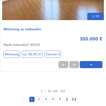
1 / 20
Wohnung zu verkaufen
350.000 €
Markt Indersdorf, 85229
Wohnung
ca. 96,00 m²
Zimmer 5
★
➦
➜
1 - 10 von 113
1
2
3
4
5
❯
❯❯