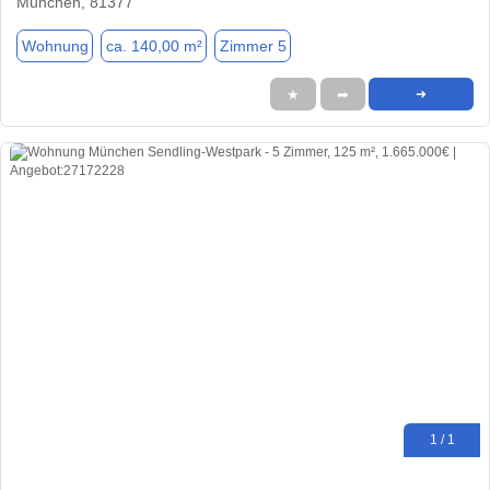
München, 81377
Wohnung
ca. 140,00 m²
Zimmer 5
★
➦
➜
1 / 1