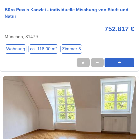
Büro Praxis Kanzlei - individuelle Mischung von Stadt und
Natur
752.817 €
München, 81479
Wohnung
ca. 118,00 m²
Zimmer 5
★
➦
➜