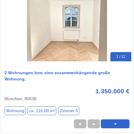
1 / 12
2 Wohnungen bzw. eine zusammenhängende große
Wohnung.
1.350.000 €
München, 80538
Wohnung
ca. 116,00 m²
Zimmer 5
★
➦
➜