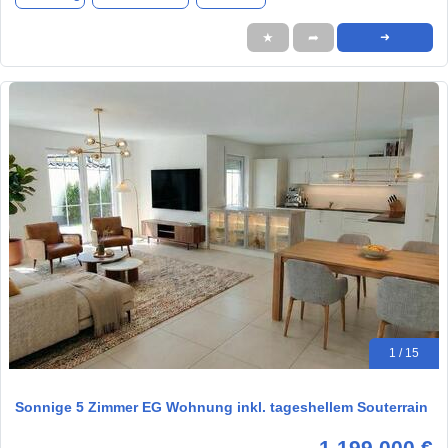
★
➦
➜
1 / 15
Sonnige 5 Zimmer EG Wohnung inkl. tageshellem Souterrain
1.199.000 €