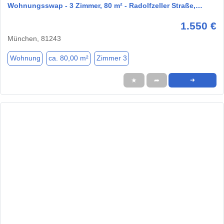
Wohnungsswap - 3 Zimmer, 80 m² - Radolfzeller Straße,…
1.550 €
München, 81243
Wohnung
ca. 80,00 m²
Zimmer 3
★
➦
➜