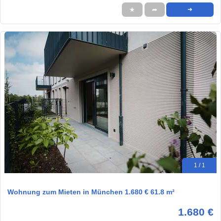
★
➦
➜
1 / 1
Wohnung zum Mieten in München 1.680 € 61.8 m²
1.680 €