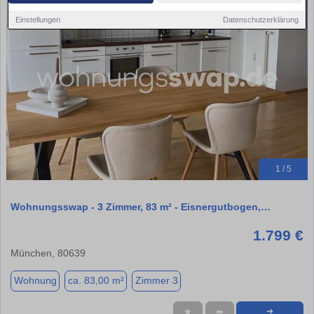
Einstellungen
Datenschutzerklärung
1 / 5
Wohnungsswap - 3 Zimmer, 83 m² - Eisnergutbogen,…
1.799 €
München, 80639
Wohnung
ca. 83,00 m²
Zimmer 3
★
➦
➜