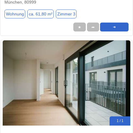
München, 80999
Wohnung
ca. 61,80 m²
Zimmer 3
★
➦
➜
1 / 1