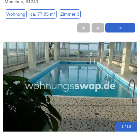
München, 81243
Wohnung
ca. 77,85 m²
Zimmer 3
★
➦
➜
1 / 16