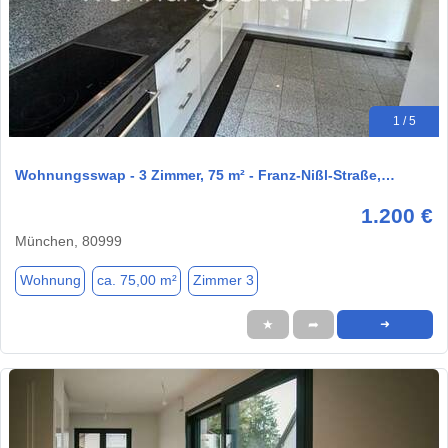
1 / 5
Wohnungsswap - 3 Zimmer, 75 m² - Franz-Nißl-Straße,…
1.200 €
München, 80999
Wohnung
ca. 75,00 m²
Zimmer 3
★
➦
➜