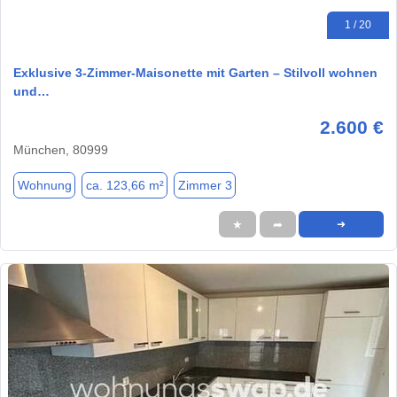
1 / 20
Exklusive 3-Zimmer-Maisonette mit Garten – Stilvoll wohnen
und…
2.600 €
München, 80999
Wohnung
ca. 123,66 m²
Zimmer 3
★
➦
➜