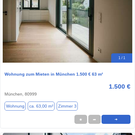
1 / 1
Wohnung zum Mieten in München 1.500 € 63 m²
1.500 €
München, 80999
Wohnung
ca. 63,00 m²
Zimmer 3
★
➦
➜