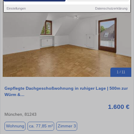
Einstellungen
Datenschutzerklärung
1 / 11
Gepflegte Dachgeschoßwohnung in ruhiger Lage | 500m zur
Würm &…
1.600 €
München, 81243
Wohnung
ca. 77,85 m²
Zimmer 3