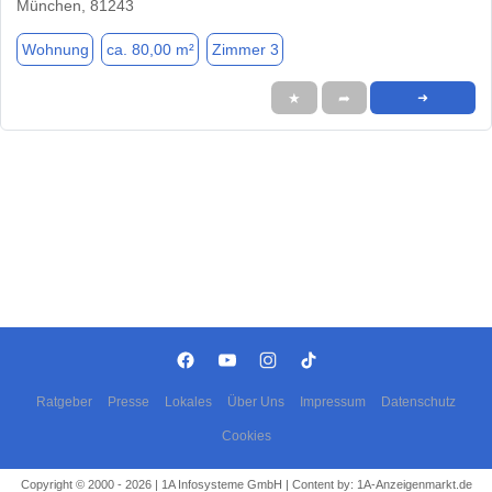
München, 81243
Wohnung
ca. 80,00 m²
Zimmer 3
★
➦
➜
Ratgeber
Presse
Lokales
Über Uns
Impressum
Datenschutz
Cookies
Copyright © 2000 - 2026 | 1A Infosysteme GmbH | Content by: 1A-Anzeigenmarkt.de