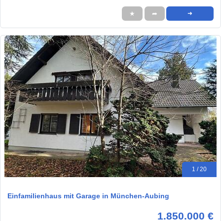
★
➦
➜
1 / 20
Einfamilienhaus mit Garage in München-Aubing
1.850.000 €