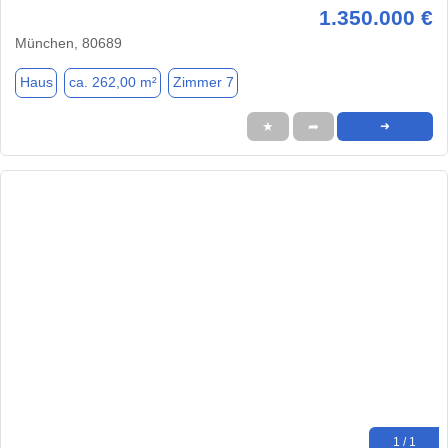
1.350.000 €
München, 80689
Haus
ca. 262,00 m²
Zimmer 7
★
➦
➜
1 / 1