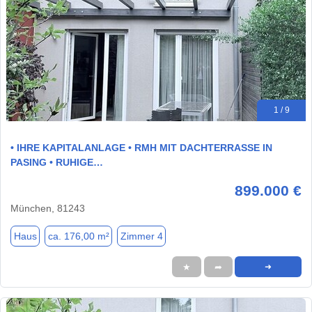
1 / 9
• IHRE KAPITALANLAGE • RMH MIT DACHTERRASSE IN
PASING • RUHIGE…
899.000 €
München, 81243
Haus
ca. 176,00 m²
Zimmer 4
★
➦
➜