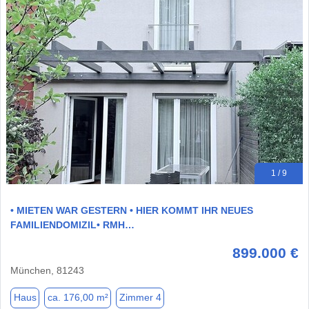
1 / 9
• MIETEN WAR GESTERN • HIER KOMMT IHR NEUES
FAMILIENDOMIZIL• RMH…
899.000 €
München, 81243
Haus
ca. 176,00 m²
Zimmer 4