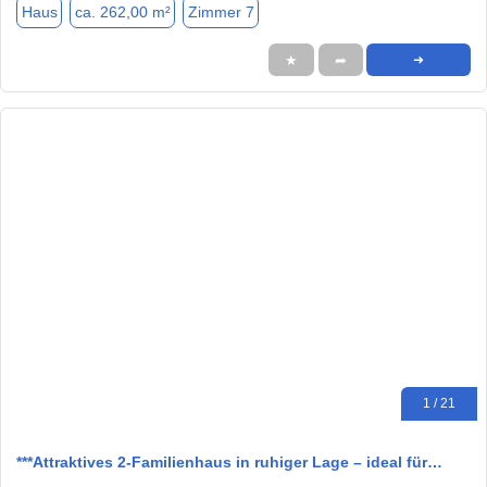
Haus
ca. 262,00 m²
Zimmer 7
★
➦
➜
1 / 21
***Attraktives 2-Familienhaus in ruhiger Lage – ideal für…