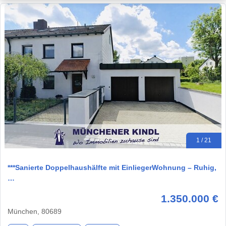
1 / 21
***Sanierte Doppelhaushälfte mit EinliegerWohnung – Ruhig,
…
1.350.000 €
München, 80689