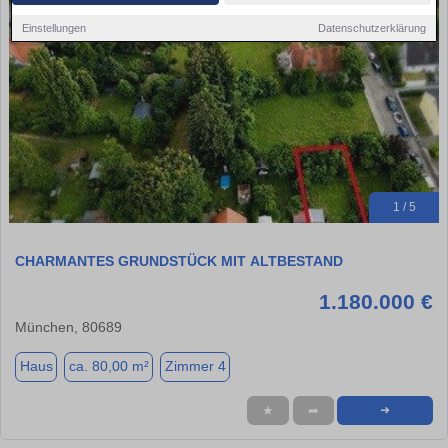
Einstellungen
Datenschutzerklärung
1 / 5
CHARMANTES GRUNDSTÜCK MIT ALTBESTAND
1.180.000 €
München, 80689
Haus
ca. 80,00 m²
Zimmer 4
★
➦
➜