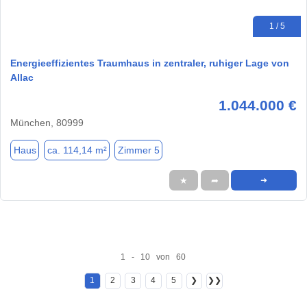
1 / 5
Energieeffizientes Traumhaus in zentraler, ruhiger Lage von
Allac
1.044.000 €
München, 80999
Haus
ca. 114,14 m²
Zimmer 5
★
➦
➜
1 - 10 von 60
1
2
3
4
5
❯
❯❯