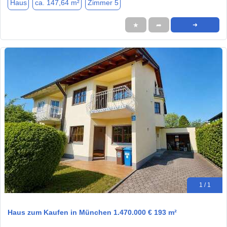
Haus
ca. 147,64 m²
Zimmer 5
★
➦
➜
1 / 1
Haus zum Kaufen in München 1.470.000 € 193 m²