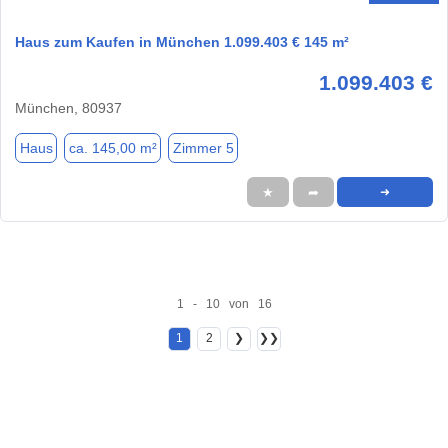
Haus zum Kaufen in München 1.099.403 € 145 m²
1.099.403 €
München, 80937
Haus
ca. 145,00 m²
Zimmer 5
★
➦
➜
1 - 10 von 16
1
2
❯
❯❯