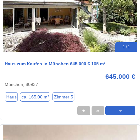
1 / 1
Haus zum Kaufen in München 645.000 € 165 m²
645.000 €
München, 80937
Haus
ca. 165,00 m²
Zimmer 5
★
➦
➜