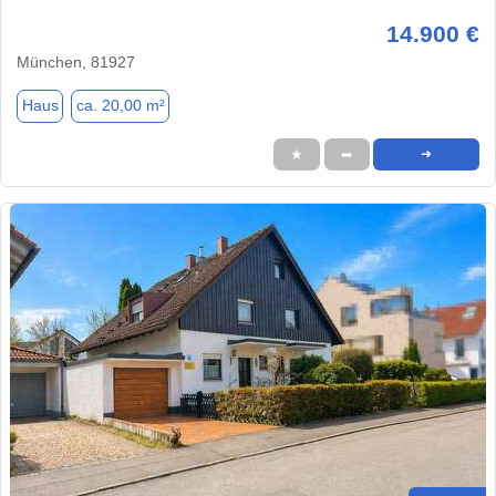
14.900 €
München, 81927
Haus
ca. 20,00 m²
★
➦
➜