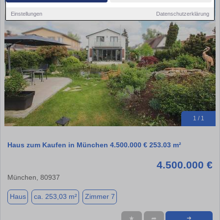
Einstellungen
Datenschutzerklärung
1 / 1
Haus zum Kaufen in München 4.500.000 € 253.03 m²
4.500.000 €
München, 80937
Haus
ca. 253,03 m²
Zimmer 7
★
➦
➜