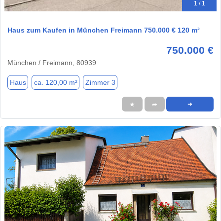
1 / 1
Haus zum Kaufen in München Freimann 750.000 € 120 m²
750.000 €
München / Freimann, 80939
Haus
ca. 120,00 m²
Zimmer 3
★
➦
➜