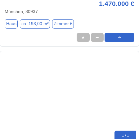
1.470.000 €
München, 80937
Haus
ca. 193,00 m²
Zimmer 6
★
➦
➜
1 / 1