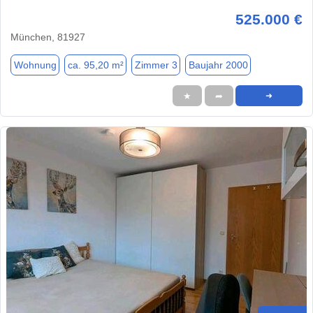
525.000 €
München, 81927
Wohnung
ca. 95,20 m²
Zimmer 3
Baujahr 2000
★
➦
➜