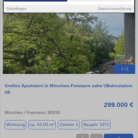
Einstellungen
Datenschutzerklärung
1 / 2
Großes Apartment in München-Freimann nahe UBahnstation
U6
299.000 €
München / Freimann, 80939
Wohnung
ca. 43,00 m²
Zimmer 1
Baujahr 1972