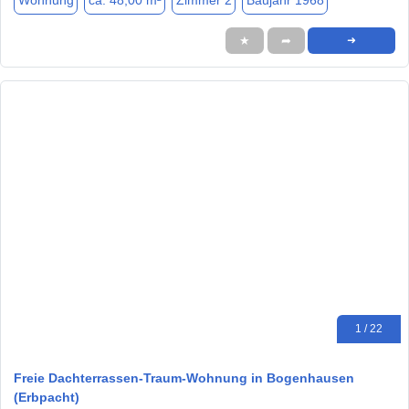
Wohnung
ca. 48,00 m²
Zimmer 2
Baujahr 1968
★
➦
➜
1 / 22
Freie Dachterrassen-Traum-Wohnung in Bogenhausen
(Erbpacht)