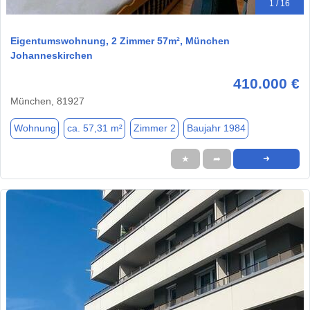
1 / 16
Eigentumswohnung, 2 Zimmer 57m², München
Johanneskirchen
410.000 €
München, 81927
Wohnung
ca. 57,31 m²
Zimmer 2
Baujahr 1984
★
➦
➜