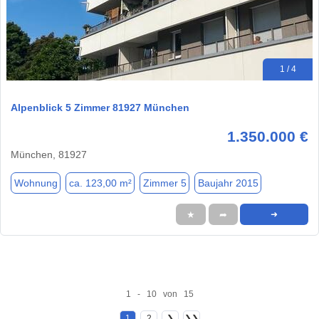
1 / 4
Alpenblick 5 Zimmer 81927 München
1.350.000 €
München, 81927
Wohnung
ca. 123,00 m²
Zimmer 5
Baujahr 2015
★
➦
➜
1 - 10 von 15
1
2
❯
❯❯