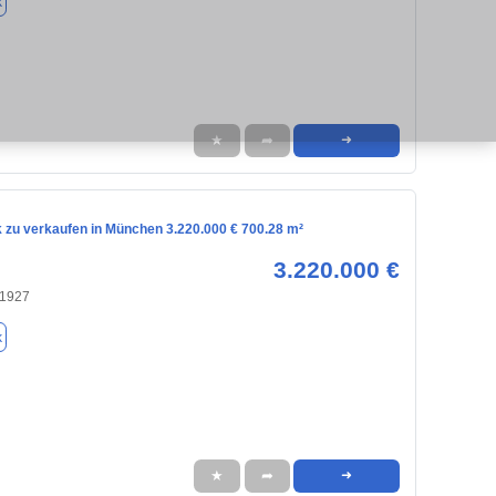
k
★
➦
➜
 zu verkaufen in München 3.220.000 € 700.28 m²
3.220.000 €
81927
k
★
➦
➜