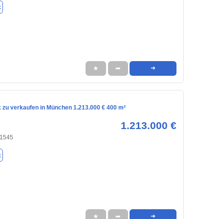
k
★
➦
➜
 zu verkaufen in München 1.213.000 € 400 m²
1.213.000 €
81545
k
★
➦
➜