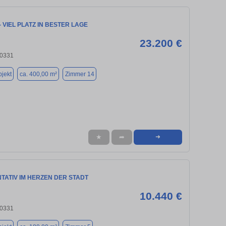
- VIEL PLATZ IN BESTER LAGE
23.200 €
80331
jekt
ca. 400,00 m²
Zimmer 14
★
➦
➜
TATIV IM HERZEN DER STADT
10.440 €
80331