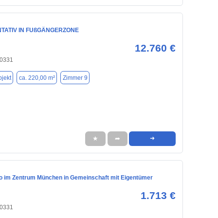
TATIV IN FUßGÄNGERZONE
12.760 €
80331
jekt
ca. 220,00 m²
Zimmer 9
★
➦
➜
o im Zentrum München in Gemeinschaft mit Eigentümer
1.713 €
80331