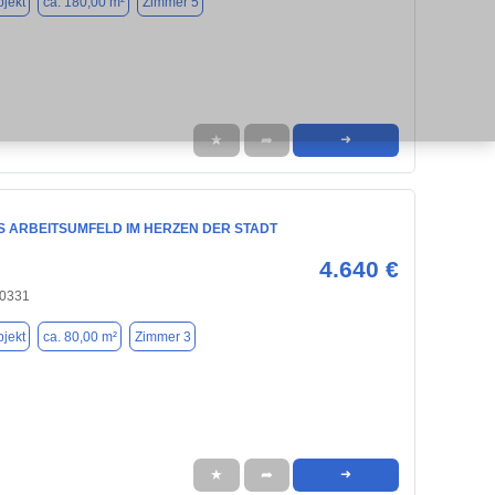
jekt
ca. 180,00 m²
Zimmer 5
★
➦
➜
 ARBEITSUMFELD IM HERZEN DER STADT
4.640 €
80331
jekt
ca. 80,00 m²
Zimmer 3
★
➦
➜