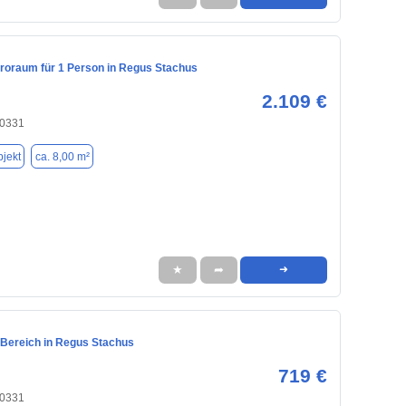
üroraum für 1 Person in Regus Stachus
2.109 €
80331
jekt
ca. 8,00 m²
★
➦
➜
Bereich in Regus Stachus
719 €
80331