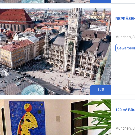
REPRÄSEN
München, 
Gewerbeob
1 / 5
120 m² Bür
München, 