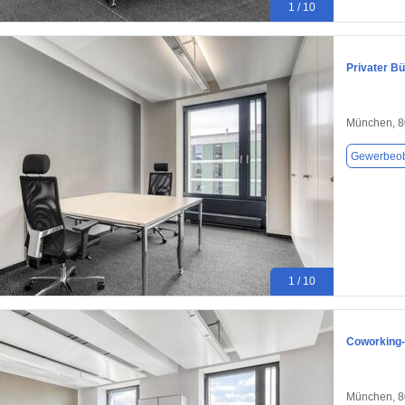
1 / 10
Privater B
München, 
Gewerbeob
1 / 10
Coworking-
München, 