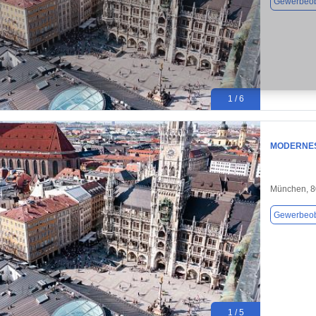
Gewerbeob
1 / 6
MODERNES
München, 
Gewerbeob
1 / 5