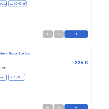
jekt
ca. 80,00 m²
★
➦
➜
Büro in Regus Stachus
225 €
80331
jekt
ca. 1,00 m²
★
➦
➜