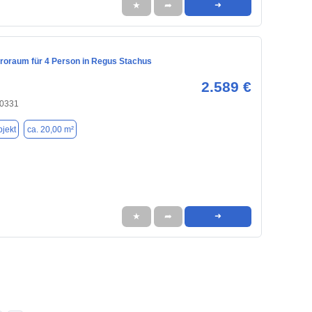
★
➦
➜
üroraum für 4 Person in Regus Stachus
2.589 €
80331
jekt
ca. 20,00 m²
★
➦
➜