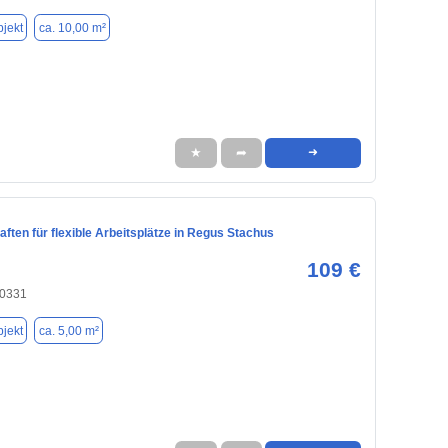
jekt
ca. 10,00 m²
★
➦
➜
aften für flexible Arbeitsplätze in Regus Stachus
109 €
80331
jekt
ca. 5,00 m²