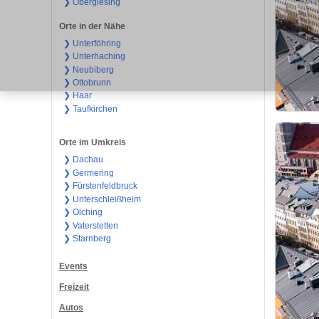
❯ Obergiesing
Orte in der Nähe
❯ Unterföhring
❯ Unterhaching
❯ Neubiberg
❯ Ottobrunn
❯ Haar
❯ Taufkirchen
Orte im Umkreis
❯ Dachau
❯ Germering
❯ Fürstenfeldbruck
❯ Unterschleißheim
❯ Olching
❯ Vaterstetten
❯ Starnberg
Events
Freizeit
Autos