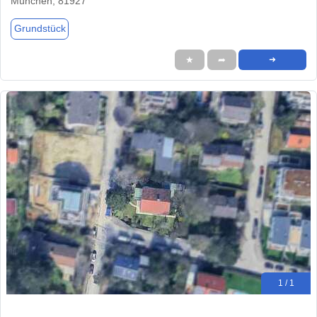
München, 81927
Grundstück
★
➦
➜
1 / 1