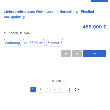
Lichtdurchflutetes Wohnjuwel in Harlaching– Flexibel
bezugsfertig
459.000 €
München, 81545
Wohnung
ca. 65,00 m²
Zimmer 3
★
➦
➜
1 - 10 von 70
1
2
3
4
5
❯
❯❯