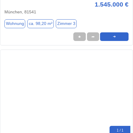
1.545.000 €
München, 81541
Wohnung
ca. 98,20 m²
Zimmer 3
★
➦
➜
1 / 1