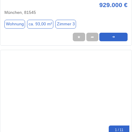
929.000 €
München, 81545
Wohnung
ca. 93,00 m²
Zimmer 3
★
➦
➜
1 / 11