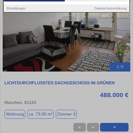
Einstellungen
Datenschutzerklärung
1 / 6
LICHTDURCHFLUSSTES DACHGESCHOSS IM GRÜNEN
488.000 €
München, 81243
Wohnung
ca. 73,00 m²
Zimmer 3
★
➦
➜