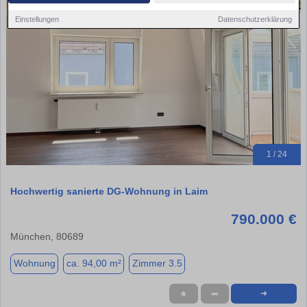
Einstellungen
Datenschutzerklärung
1 / 24
Hochwertig sanierte DG-Wohnung in Laim
790.000 €
München, 80689
Wohnung
ca. 94,00 m²
Zimmer 3.5
★
➦
➜