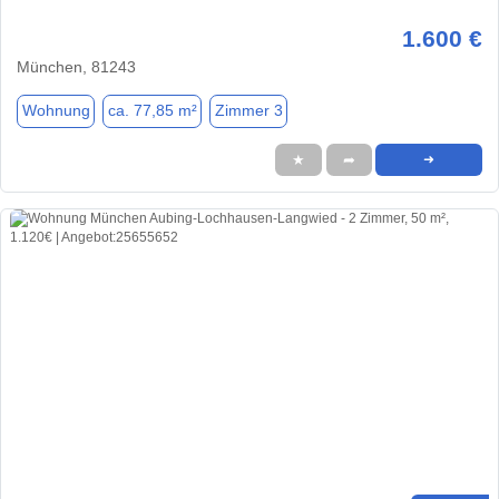
1.600 €
München, 81243
Wohnung
ca. 77,85 m²
Zimmer 3
★
➦
➜