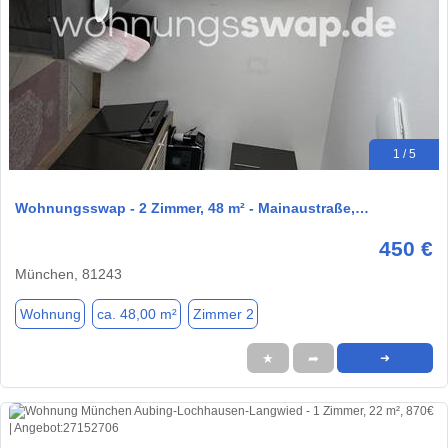
1 / 5
Wohnungsswap - 2 Zimmer, 48 m² - Mainaustraße,…
450 €
München, 81243
Wohnung
ca. 48,00 m²
Zimmer 2
★
➦
➜