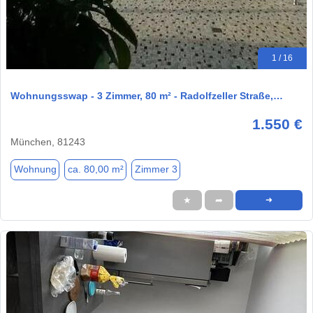
1 / 16
Wohnungsswap - 3 Zimmer, 80 m² - Radolfzeller Straße,…
1.550 €
München, 81243
Wohnung
ca. 80,00 m²
Zimmer 3
★
➦
➜