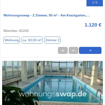
1 / 5
Wohnungsswap - 2 Zimmer, 50 m² - Am Krautgarten,…
1.120 €
München, 81243
Wohnung
ca. 50,00 m²
Zimmer 2
★
➦
➜