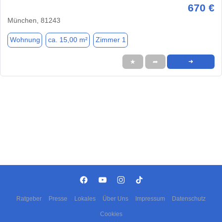
670 €
München, 81243
Wohnung
ca. 15,00 m²
Zimmer 1
★
➦
➜
Ratgeber
Presse
Lokales
Über Uns
Impressum
Datenschutz
Cookies