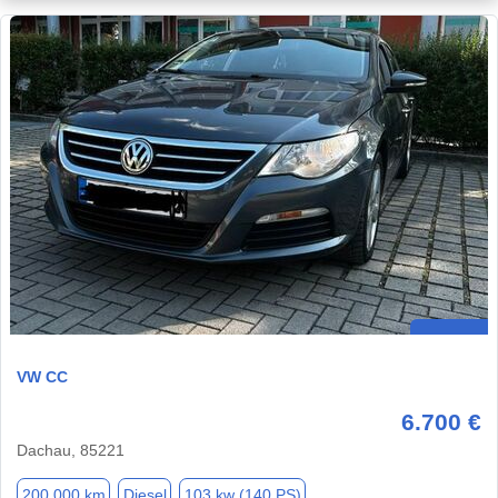
VW CC
6.700 €
Dachau, 85221
200.000 km
Diesel
103 kw (140 PS)