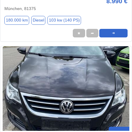
8.990 €
München, 81375
180.000 km
Diesel
103 kw (140 PS)
★
➦
➜