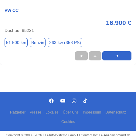
VW CC
16.900 €
Dachau, 85221
51.500 km
Benzin
263 kw (358 PS)
★
➦
➜
Ratgeber
Presse
Lokales
Über Uns
Impressum
Datenschutz
Cookies
Copyright © 2000 - 2026 | 1A Infosysteme GmbH | Content by: 1A-Anzeigenmarkt.de