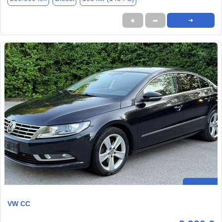
★
➦
➜
VW CC