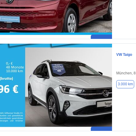
VW Taigo
München, 
3.000 km