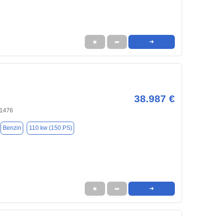
★
➦
➜
38.987 €
81476
Benzin
110 kw (150 PS)
★
➦
➜