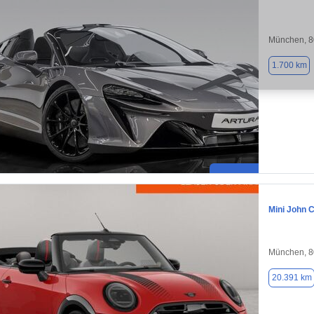
München, 
1.700 km
Mini John 
München, 
20.391 km