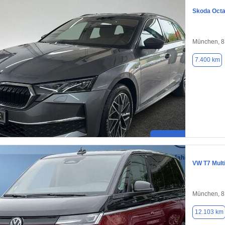
Skoda Octa
München, 
7.400 km
VW T7 Mult
München, 
12.103 km