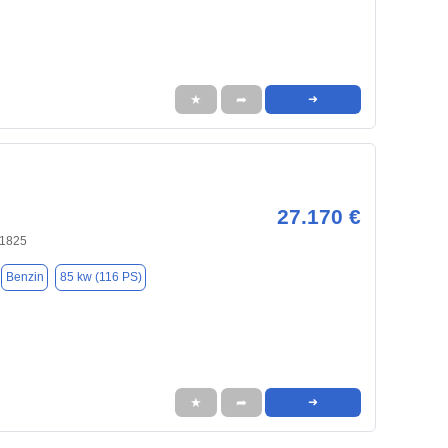
★
➦
➜
27.170 €
81825
Benzin
85 kw (116 PS)
★
➦
➜