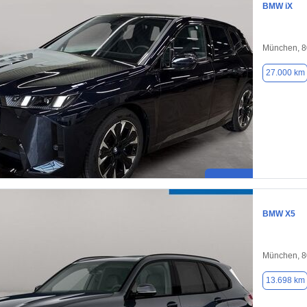
BMW iX
München, 
27.000 km
BMW X5
München, 
13.698 km