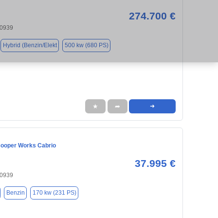
274.700 €
80939
Hybrid (Benzin/Elekt
500 kw (680 PS)
★
➦
➜
Cooper Works Cabrio
37.995 €
80939
Benzin
170 kw (231 PS)