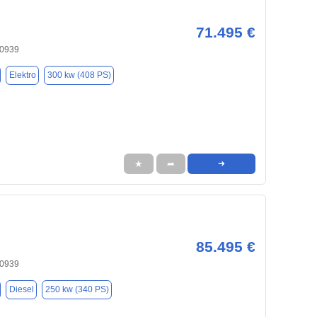
71.495 €
80939
Elektro
300 kw (408 PS)
★
➦
➜
85.495 €
80939
Diesel
250 kw (340 PS)