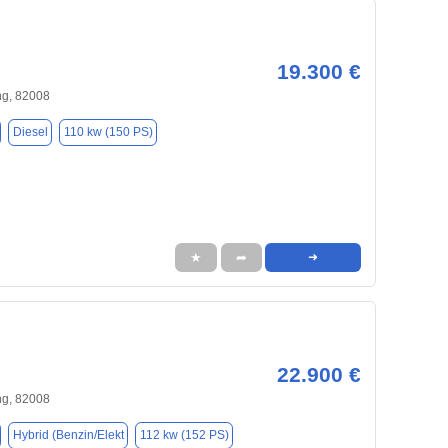
19.300 €
ng, 82008
Diesel
110 kw (150 PS)
★
➦
➜
22.900 €
ng, 82008
Hybrid (Benzin/Elekt
112 kw (152 PS)