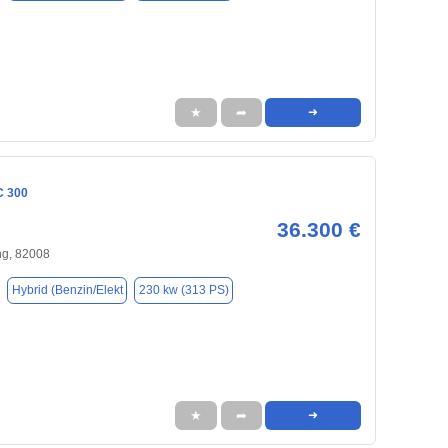
★
➦
➜
C 300
36.300 €
ng, 82008
Hybrid (Benzin/Elekt
230 kw (313 PS)
★
➦
➜