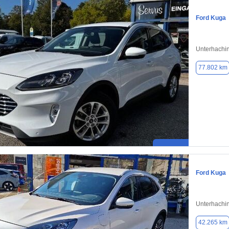
Ford Kuga
Unterhachi
77.802 km
Ford Kuga
Unterhachi
42.265 km