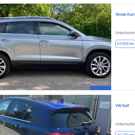
Skoda Kar
Unterhachi
53.000 km
VW Golf
Unterhachi