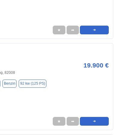
★
➦
➜
19.900 €
ng, 82008
Benzin
92 kw (125 PS)
★
➦
➜