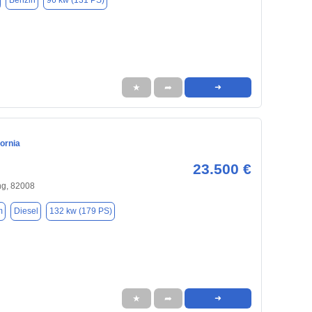
Benzin
96 kw (131 PS)
★
➦
➜
ornia
23.500 €
ng, 82008
m
Diesel
132 kw (179 PS)
★
➦
➜