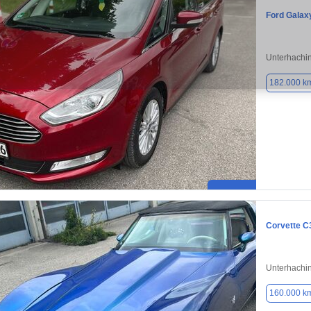
Ford Galax
Unterhachi
182.000 k
Corvette C
Unterhachi
160.000 k