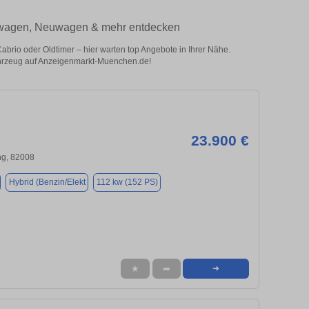
htwagen, Neuwagen & mehr entdecken
io oder Oldtimer – hier warten top Angebote in Ihrer Nähe.
 Fahrzeug auf Anzeigenmarkt-Muenchen.de!
23.900 €
ng, 82008
Hybrid (Benzin/Elekt
112 kw (152 PS)
★
➦
➜