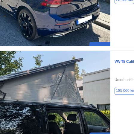
20.100 km
VW T5 Calif
Unterhachi
185.000 k