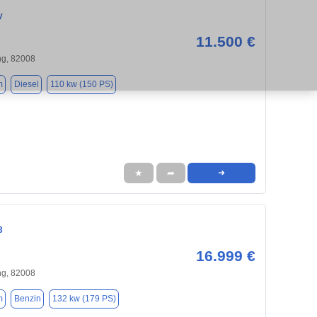
y
11.500 €
ng, 82008
m
Diesel
110 kw (150 PS)
★
➦
➜
3
16.999 €
ng, 82008
m
Benzin
132 kw (179 PS)