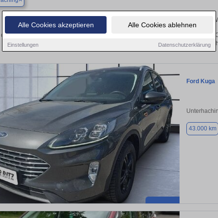
haching
Ihr perfektes Autoangebot in Unterhaching – Gebrauc
Alle Cookies akzeptieren
Alle Cookies ablehnen
 der Suche nach einem Gebrauchtwagen in Unterhaching? Ob Kleinwagen, SUV, Cabr
Inserieren Sie Ihr Auto kostenlos oder finden Sie Ihr nächstes
Einstellungen
Datenschutzerklärung
Ford Kuga
Unterhachi
43.000 km