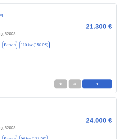
oq
21.300 €
ng, 82008
Benzin
110 kw (150 PS)
★
➦
➜
24.000 €
ng, 82008