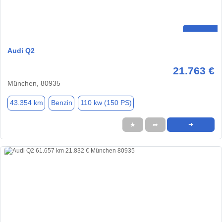
Audi Q2
21.763 €
München, 80935
43.354 km
Benzin
110 kw (150 PS)
★
➦
➜