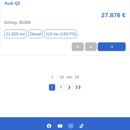
Audi Q2
27.876 €
Eching, 85386
21.605 km
Diesel
110 kw (150 PS)
★
➦
➜
1 - 10 von 19
1
2
❯
❯❯