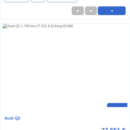
★
➦
➜
Audi Q2
27.551 €