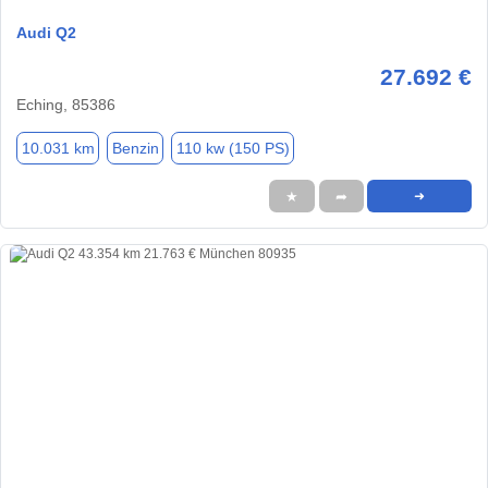
Audi Q2
27.692 €
Eching, 85386
10.031 km
Benzin
110 kw (150 PS)
★
➦
➜