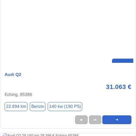
Audi Q2
31.063 €
Eching, 85386
22.894 km
Benzin
140 kw (190 PS)
★
➦
➜