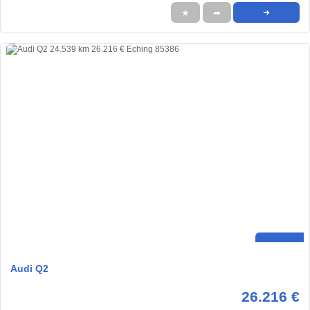
★
➦
➜
Audi Q2
26.216 €