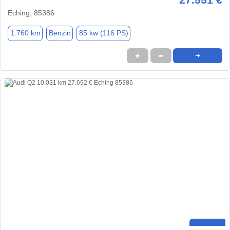
Eching, 85386
1.760 km
Benzin
85 kw (116 PS)
★
➦
➜