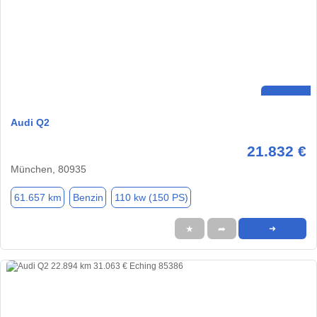
Audi Q2
21.832 €
München, 80935
61.657 km
Benzin
110 kw (150 PS)
★
➦
➜