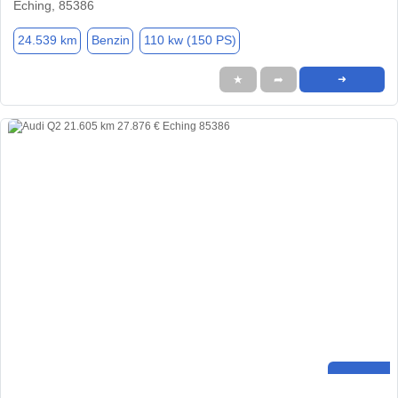
Eching, 85386
24.539 km
Benzin
110 kw (150 PS)
★
➦
➜