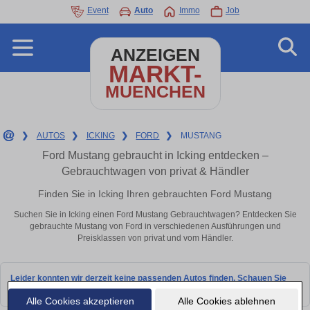
Event
Auto
Immo
Job
ANZEIGEN
MARKT-
MUENCHEN
❯
AUTOS
❯
ICKING
❯
FORD
❯
MUSTANG
Ford Mustang gebraucht in Icking entdecken –
Gebrauchtwagen von privat & Händler
Finden Sie in Icking Ihren gebrauchten Ford Mustang
Suchen Sie in Icking einen Ford Mustang Gebrauchtwagen? Entdecken Sie
gebrauchte Mustang von Ford in verschiedenen Ausführungen und
Preisklassen von privat und vom Händler.
Leider konnten wir derzeit keine passenden Autos finden. Schauen Sie
bald wieder vorbei!
Alle Cookies akzeptieren
Alle Cookies ablehnen