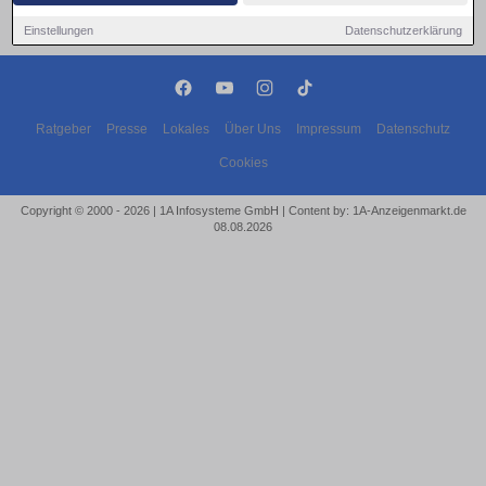
Einstellungen
Datenschutzerklärung
Ratgeber
Presse
Lokales
Über Uns
Impressum
Datenschutz
Cookies
Copyright © 2000 - 2026 | 1A Infosysteme GmbH | Content by: 1A-Anzeigenmarkt.de
08.08.2026