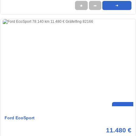
★
➦
➜
Ford EcoSport
11.480 €