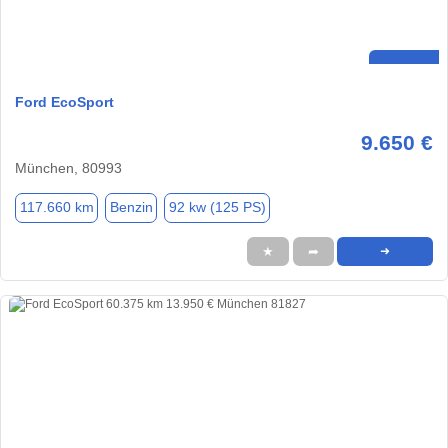
Ford EcoSport
9.650 €
München, 80993
117.660 km
Benzin
92 kw (125 PS)
★
➦
➜