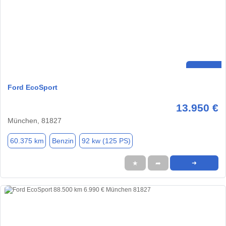
Ford EcoSport
13.950 €
München, 81827
60.375 km
Benzin
92 kw (125 PS)
★
➦
➜