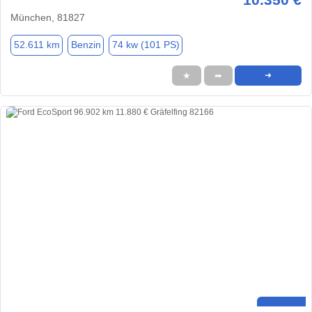
München, 81827
52.611 km
Benzin
74 kw (101 PS)
★
➦
➜