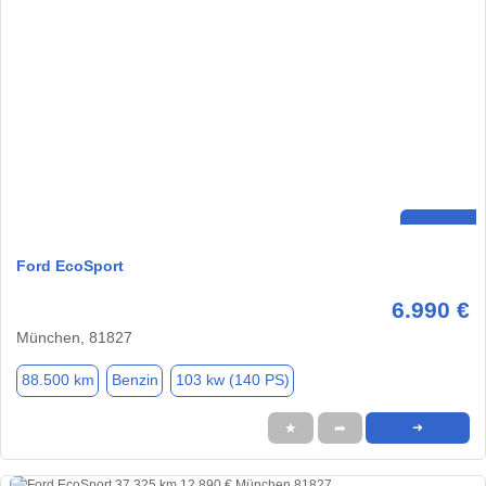
Ford EcoSport
6.990 €
München, 81827
88.500 km
Benzin
103 kw (140 PS)
★
➦
➜