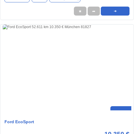
★
➦
➜
Ford EcoSport
10.350 €