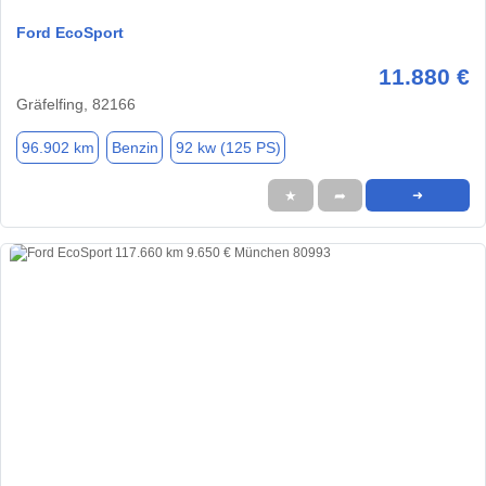
Ford EcoSport
11.880 €
Gräfelfing, 82166
96.902 km
Benzin
92 kw (125 PS)
★
➦
➜