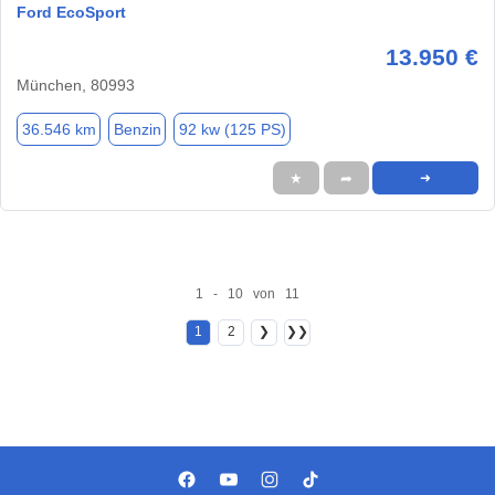
Ford EcoSport
13.950 €
München, 80993
36.546 km
Benzin
92 kw (125 PS)
★
➦
➜
1 - 10 von 11
1
2
❯
❯❯