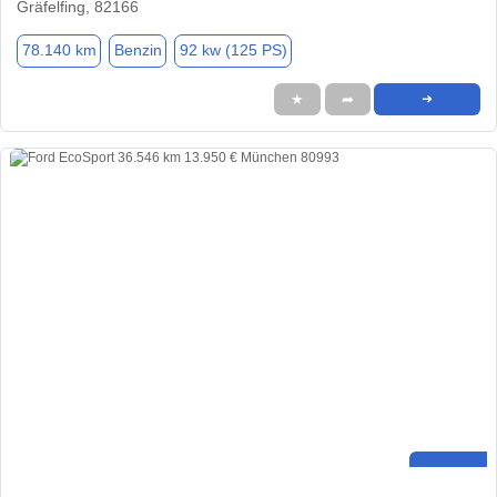
Gräfelfing, 82166
78.140 km
Benzin
92 kw (125 PS)
★
➦
➜