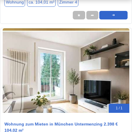
Wohnung
ca. 104,01 m²
Zimmer 4
★
➦
➜
1 / 1
Wohnung zum Mieten in München Untermenzing 2.398 €
104.02 m²