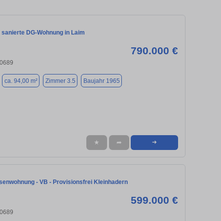
 sanierte DG-Wohnung in Laim
790.000 €
80689
ca. 94,00 m²
Zimmer 3.5
Baujahr 1965
★
➦
➜
senwohnung - VB - Provisionsfrei Kleinhadern
599.000 €
80689