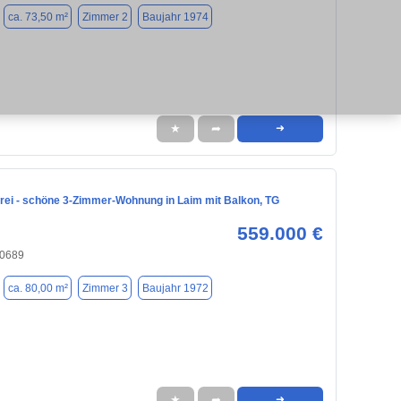
ca. 73,50 m²
Zimmer 2
Baujahr 1974
★
➦
➜
frei - schöne 3-Zimmer-Wohnung in Laim mit Balkon, TG
559.000 €
80689
ca. 80,00 m²
Zimmer 3
Baujahr 1972
★
➦
➜