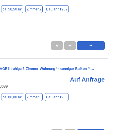
ca. 58,50 m²
Zimmer 2
Baujahr 1982
★
➦
➜
AGE !! ruhige 3-Zimmer-Wohnung ** sonniger Balkon **…
Auf Anfrage
80689
ca. 80,00 m²
Zimmer 3
Baujahr 1985