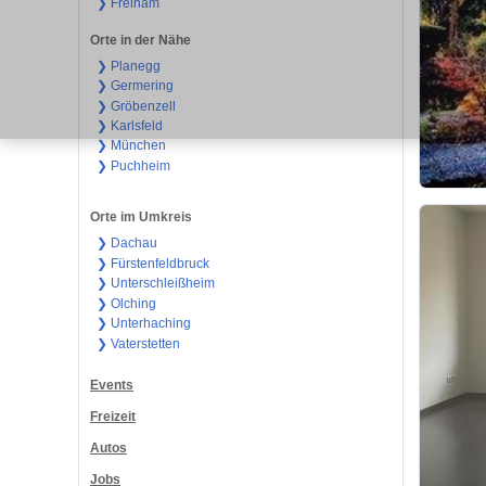
❯ Freiham
Orte in der Nähe
❯ Planegg
❯ Germering
❯ Gröbenzell
❯ Karlsfeld
❯ München
❯ Puchheim
Orte im Umkreis
❯ Dachau
❯ Fürstenfeldbruck
❯ Unterschleißheim
❯ Olching
❯ Unterhaching
❯ Vaterstetten
Events
Freizeit
Autos
Jobs