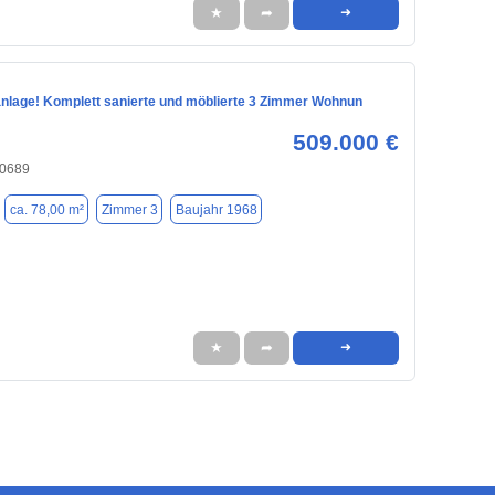
★
➦
➜
anlage! Komplett sanierte und möblierte 3 Zimmer Wohnun
509.000 €
80689
ca. 78,00 m²
Zimmer 3
Baujahr 1968
★
➦
➜