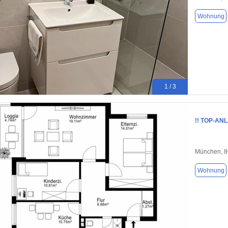
Wohnung
1 / 3
!! TOP-ANL
München, 
Wohnung