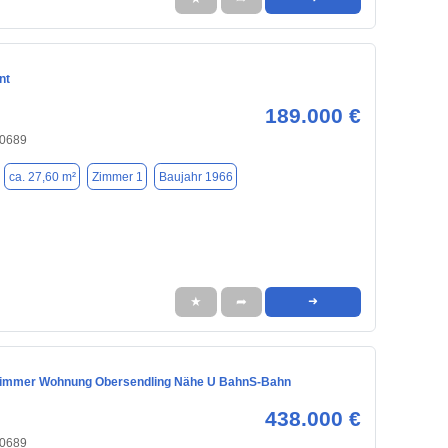
nt
189.000 €
80689
ca. 27,60 m²
Zimmer 1
Baujahr 1966
★
➦
➜
Zimmer Wohnung Obersendling Nähe U BahnS-Bahn
438.000 €
80689