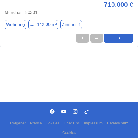
710.000 €
München, 80331
Wohnung
ca. 142,00 m²
Zimmer 4
★
➦
➜
Ratgeber
Presse
Lokales
Über Uns
Impressum
Datenschutz
Cookies