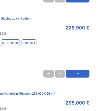
In Giesing zu verkaufen
229.900 €
81539
ca. 24,00 m²
Zimmer 1
★
➦
➜
m Kaufen in München 295.000 € 56 m²
295.000 €
81545