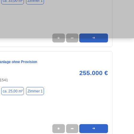
ca. 33,00 m²
Zimmer 1
★
➦
➜
anlage ohne Provision
255.000 €
81541
ca. 25,00 m²
Zimmer 1
★
➦
➜