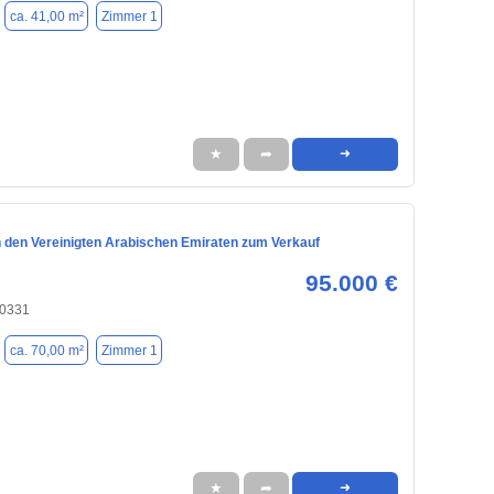
ca. 41,00 m²
Zimmer 1
★
➦
➜
 den Vereinigten Arabischen Emiraten zum Verkauf
95.000 €
80331
ca. 70,00 m²
Zimmer 1
★
➦
➜