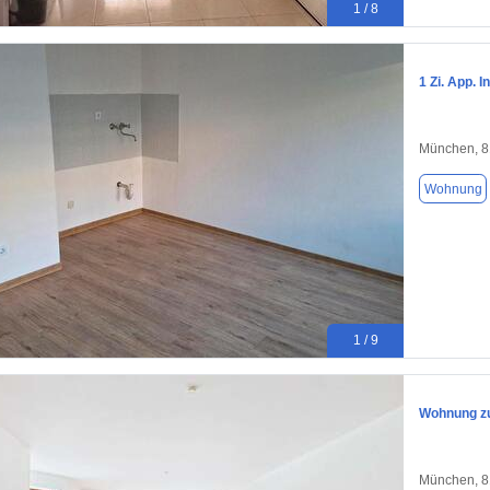
1 / 8
1 Zi. App. 
München, 
Wohnung
1 / 9
Wohnung zu
München, 