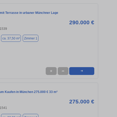
mit Terrasse in urbaner Münchner Lage
290.000 €
81539
ca. 37,50 m²
Zimmer 1
★
➦
➜
m Kaufen in München 275.000 € 33 m²
275.000 €
81541