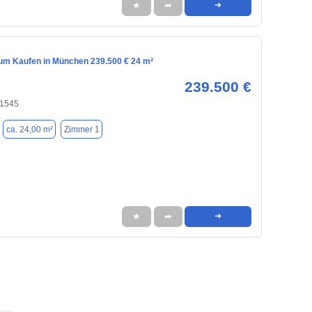
★
➦
➜
m Kaufen in München 239.500 € 24 m²
239.500 €
81545
ca. 24,00 m²
Zimmer 1
★
➦
➜