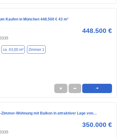
m Kaufen in München 448.500 € 43 m²
448.500 €
80335
ca. 43,00 m²
Zimmer 1
★
➦
➜
2-Zimmer-Wohnung mit Balkon in attraktiver Lage von…
350.000 €
80335