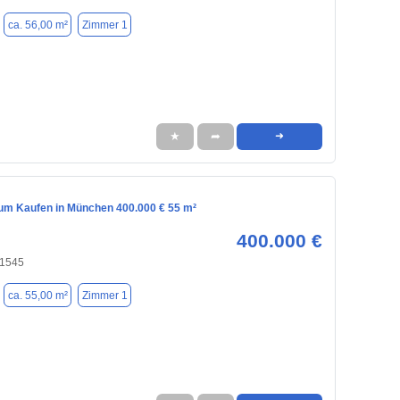
ca. 56,00 m²
Zimmer 1
★
➦
➜
m Kaufen in München 400.000 € 55 m²
400.000 €
81545
ca. 55,00 m²
Zimmer 1