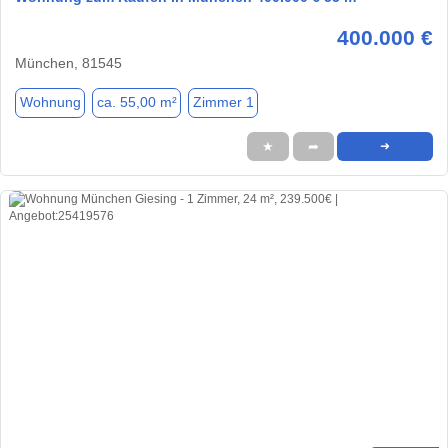
400.000 €
München, 81545
Wohnung
ca. 55,00 m²
Zimmer 1
★
➦
➜