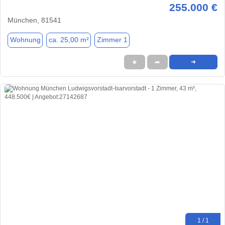
255.000 €
München, 81541
Wohnung
ca. 25,00 m²
Zimmer 1
★
➦
➜
1 / 1