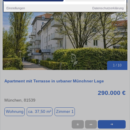
Einstellungen
Datenschutzerklärung
1 / 10
Apartment mit Terrasse in urbaner Münchner Lage
290.000 €
München, 81539
Wohnung
ca. 37,50 m²
Zimmer 1
★
➦
➜