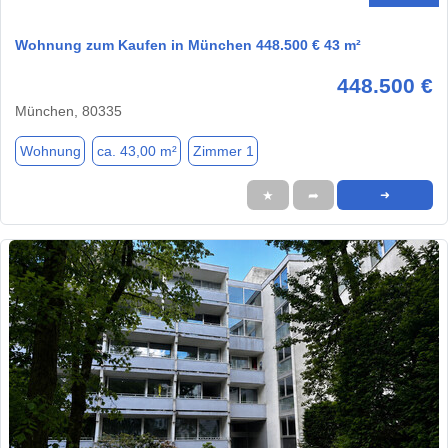
Wohnung zum Kaufen in München 448.500 € 43 m²
448.500 €
München, 80335
Wohnung
ca. 43,00 m²
Zimmer 1
★
➦
➜