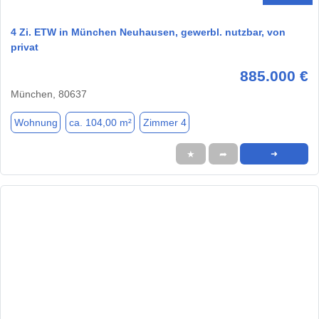
4 Zi. ETW in München Neuhausen, gewerbl. nutzbar, von
privat
885.000 €
München, 80637
Wohnung
ca. 104,00 m²
Zimmer 4
★
➦
➜