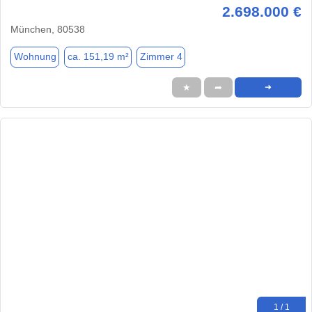
2.698.000 €
München, 80538
Wohnung
ca. 151,19 m²
Zimmer 4
★
➦
➜
1 / 1