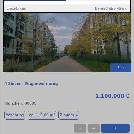
Einstellungen
Datenschutzerklärung
1 / 2
4 Zimmer Etagenwohnung
1.100.000 €
München, 80809
Wohnung
ca. 110,00 m²
Zimmer 4
★
➦
➜