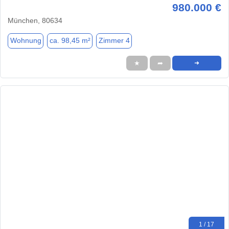
980.000 €
München, 80634
Wohnung
ca. 98,45 m²
Zimmer 4
★
➦
➜
1 / 17