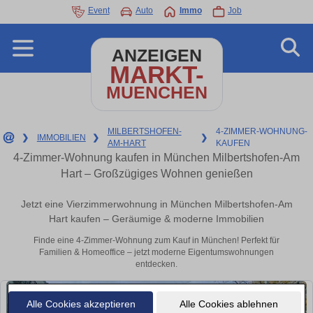
Event
Auto
Immo
Job
ANZEIGEN
MARKT-
MUENCHEN
MILBERTSHOFEN-
4-ZIMMER-WOHNUNG-
❯
IMMOBILIEN
❯
❯
AM-HART
KAUFEN
4-Zimmer-Wohnung kaufen in München Milbertshofen-Am
Hart – Großzügiges Wohnen genießen
Jetzt eine Vierzimmerwohnung in München Milbertshofen-Am
Hart kaufen – Geräumige & moderne Immobilien
Finde eine 4-Zimmer-Wohnung zum Kauf in München! Perfekt für
Familien & Homeoffice – jetzt moderne Eigentumswohnungen
entdecken.
Alle Cookies akzeptieren
Alle Cookies ablehnen