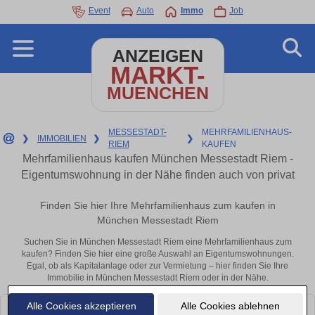
Event
Auto
Immo
Job
ANZEIGEN
MARKT-
MUENCHEN
MESSESTADT-
MEHRFAMILIENHAUS-
❯
IMMOBILIEN
❯
❯
RIEM
KAUFEN
Mehrfamilienhaus kaufen München Messestadt Riem -
Eigentumswohnung in der Nähe finden auch von privat
Finden Sie hier Ihre Mehrfamilienhaus zum kaufen in
München Messestadt Riem
Suchen Sie in München Messestadt Riem eine Mehrfamilienhaus zum
kaufen? Finden Sie hier eine große Auswahl an Eigentumswohnungen.
Egal, ob als Kapitalanlage oder zur Vermietung – hier finden Sie Ihre
Immobilie in München Messestadt Riem oder in der Nähe.
Alle Cookies akzeptieren
Alle Cookies ablehnen
Leider konnten wir derzeit keine passenden Objekte finden. Schauen Sie