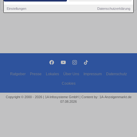
bald wieder vorbei!
Einstellungen
Datenschutzerklärung
Ratgeber
Presse
Lokales
Über Uns
Impressum
Datenschutz
Cookies
Copyright © 2000 - 2026 | 1A Infosysteme GmbH | Content by: 1A-Anzeigenmarkt.de
07.08.2026