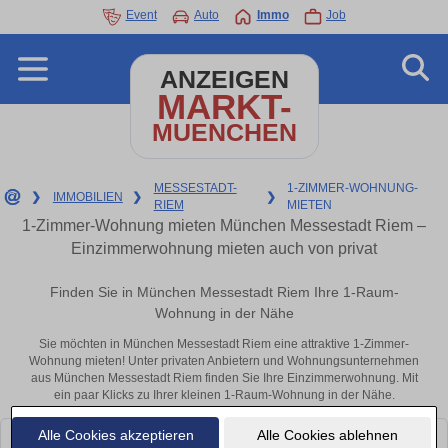
Event
Auto
Immo
Job
ANZEIGEN
MARKT-
MUENCHEN
MESSESTADT-
1-ZIMMER-WOHNUNG-
❯
IMMOBILIEN
❯
❯
RIEM
MIETEN
1-Zimmer-Wohnung mieten München Messestadt Riem –
Einzimmerwohnung mieten auch von privat
Finden Sie in München Messestadt Riem Ihre 1-Raum-
Wohnung in der Nähe
Sie möchten in München Messestadt Riem eine attraktive 1-Zimmer-
Wohnung mieten! Unter privaten Anbietern und Wohnungsunternehmen
aus München Messestadt Riem finden Sie Ihre Einzimmerwohnung. Mit
ein paar Klicks zu Ihrer kleinen 1-Raum-Wohnung in der Nähe.
Alle Cookies akzeptieren
Alle Cookies ablehnen
Leider konnten wir derzeit keine passenden Objekte finden. Schauen Sie