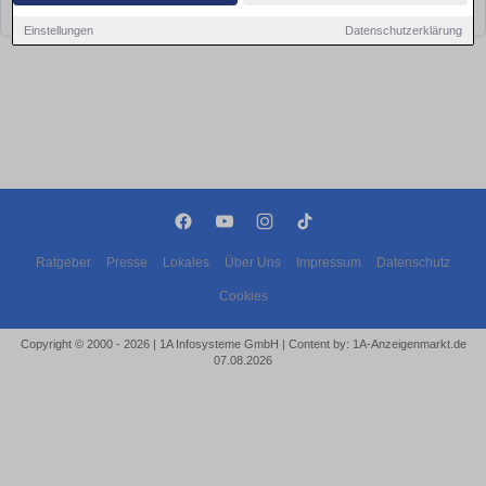
bald wieder vorbei!
Einstellungen
Datenschutzerklärung
Ratgeber
Presse
Lokales
Über Uns
Impressum
Datenschutz
Cookies
Copyright © 2000 - 2026 | 1A Infosysteme GmbH | Content by: 1A-Anzeigenmarkt.de
07.08.2026