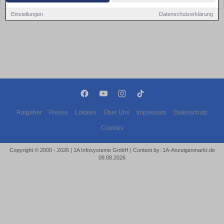
Einstellungen
Datenschutzerklärung
Ratgeber
Presse
Lokales
Über Uns
Impressum
Datenschutz
Cookies
Copyright © 2000 - 2026 | 1A Infosysteme GmbH | Content by: 1A-Anzeigenmarkt.de
08.08.2026