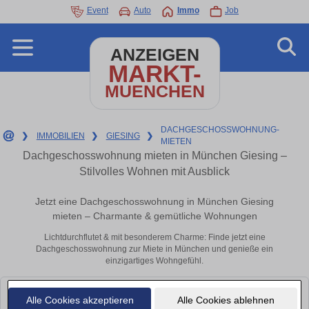
Event
Auto
Immo
Job
ANZEIGEN
MARKT-
MUENCHEN
DACHGESCHOSSWOHNUNG-
❯
IMMOBILIEN
❯
GIESING
❯
MIETEN
Dachgeschosswohnung mieten in München Giesing –
Stilvolles Wohnen mit Ausblick
Jetzt eine Dachgeschosswohnung in München Giesing
mieten – Charmante & gemütliche Wohnungen
Lichtdurchflutet & mit besonderem Charme: Finde jetzt eine
Dachgeschosswohnung zur Miete in München und genieße ein
einzigartiges Wohngefühl.
Leider konnten wir derzeit keine passenden Objekte finden. Schauen Sie
Alle Cookies akzeptieren
Alle Cookies ablehnen
bald wieder vorbei!