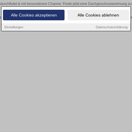
tdurchflutet & mit besonderem Charme: Finde jetzt eine Dachgeschosswohnung zur
Alle Cookies akzeptieren
Alle Cookies ablehnen
onnten wir derzeit keine passenden Objekte finden. Schauen Sie bald wieder vo
Einstellungen
Datenschutzerklärung