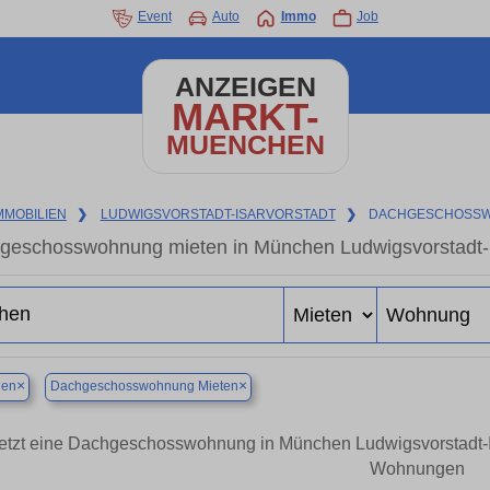
Event
Auto
Immo
Job
ANZEIGEN
MARKT-
MUENCHEN
MMOBILIEN
❯
LUDWIGSVORSTADT-ISARVORSTADT
❯
DACHGESCHOSSW
geschosswohnung mieten in München Ludwigsvorstadt-Isa
×
×
en
Dachgeschosswohnung Mieten
etzt eine Dachgeschosswohnung in München Ludwigsvorstadt-I
Wohnungen