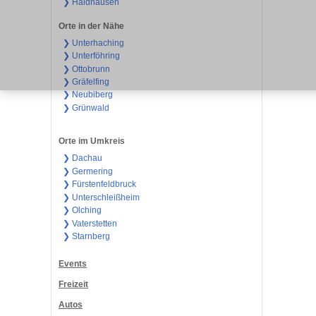
❯ Haidhausen
Orte in der Nähe
❯ Unterhaching
❯ Unterföhring
❯ Ottobrunn
❯ Gräfelfing
❯ Neubiberg
❯ Grünwald
Orte im Umkreis
❯ Dachau
❯ Germering
❯ Fürstenfeldbruck
❯ Unterschleißheim
❯ Olching
❯ Vaterstetten
❯ Starnberg
Events
Freizeit
Autos