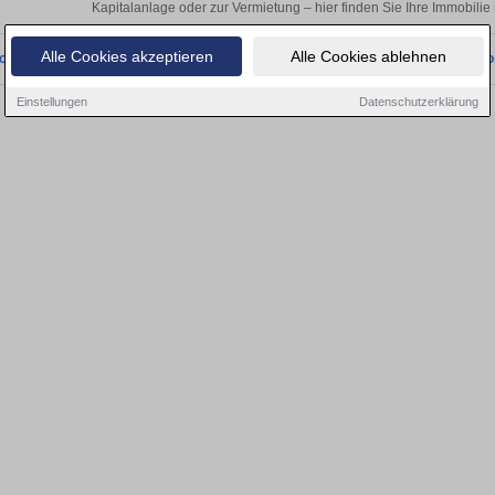
Kapitalanlage oder zur Vermietung – hier finden Sie Ihre Immobil
Alle Cookies akzeptieren
Alle Cookies ablehnen
onnten wir derzeit keine passenden Objekte finden. Schauen Sie bald wieder vo
Einstellungen
Datenschutzerklärung