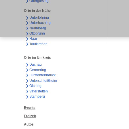
❯ Obergiesing
Orte in der Nähe
❯ Unterföhring
❯ Unterhaching
❯ Neubiberg
❯ Ottobrunn
❯ Haar
❯ Taufkirchen
Orte im Umkreis
❯ Dachau
❯ Germering
❯ Fürstenfeldbruck
❯ Unterschleißheim
❯ Olching
❯ Vaterstetten
❯ Starnberg
Events
Freizeit
Autos