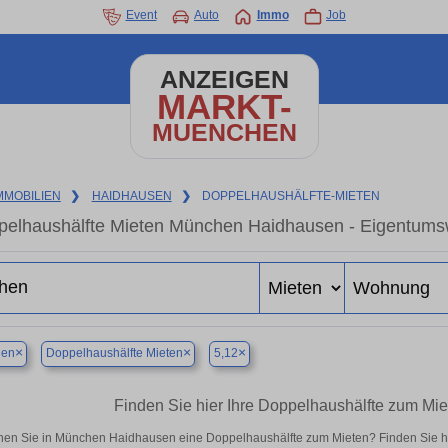
Event
Auto
Immo
Job
ANZEIGEN
MARKT-
MUENCHEN
MMOBILIEN
❯
HAIDHAUSEN
❯
DOPPELHAUSHÄLFTE-MIETEN
elhaushälfte Mieten München Haidhausen - Eigentumsw
×
×
×
en
Doppelhaushälfte Mieten
5,12
Finden Sie hier Ihre Doppelhaushälfte zum M
en Sie in München Haidhausen eine Doppelhaushälfte zum Mieten? Finden Sie h