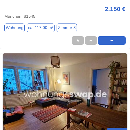
2.150 €
München, 81545
Wohnung
ca. 117,00 m²
Zimmer 3
★
➦
➜