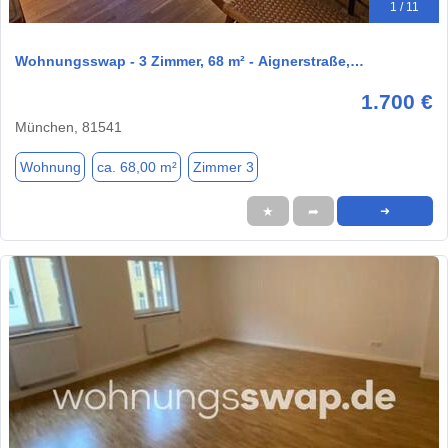
1 / 11
Wohnungsswap - 3 Zimmer, 68 m² - Aignerstraße,…
1.700 €
München, 81541
Wohnung
ca. 68,00 m²
Zimmer 3
★
➦
➜