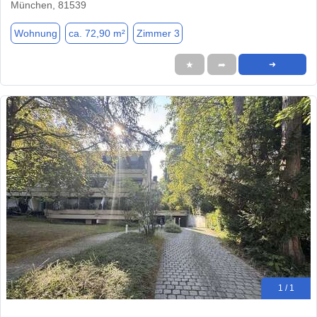
München, 81539
Wohnung
ca. 72,90 m²
Zimmer 3
★
➦
➜
1 / 1