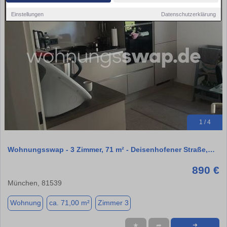
Einstellungen
Datenschutzerklärung
1 / 4
Wohnungsswap - 3 Zimmer, 71 m² - Deisenhofener Straße,…
890 €
München, 81539
Wohnung
ca. 71,00 m²
Zimmer 3
★
➦
➜