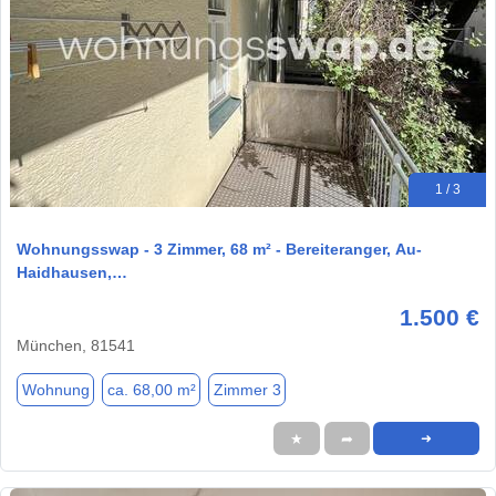
1 / 3
Wohnungsswap - 3 Zimmer, 68 m² - Bereiteranger, Au-
Haidhausen,…
1.500 €
München, 81541
Wohnung
ca. 68,00 m²
Zimmer 3
★
➦
➜