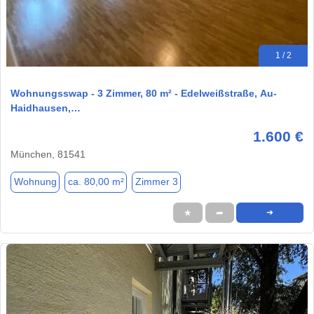
1 / 2
Wohnungsswap - 3 Zimmer, 80 m² - Edelweißstraße, Au-
Haidhausen,…
1.600 €
München, 81541
Wohnung
ca. 80,00 m²
Zimmer 3
★
➦
➜