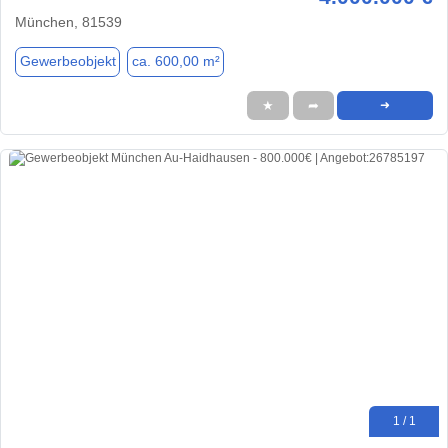
München, 81539
Gewerbeobjekt
ca. 600,00 m²
★
➦
➜
1 / 1