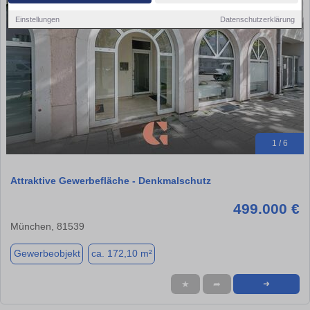
Einstellungen
Datenschutzerklärung
1 / 6
Attraktive Gewerbefläche - Denkmalschutz
499.000 €
München, 81539
Gewerbeobjekt
ca. 172,10 m²
★
➦
➜