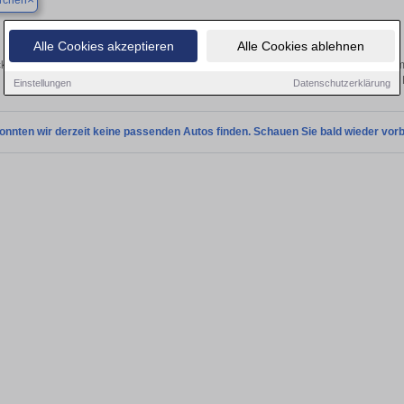
rchen
Finden Sie in Bergkirchen Ihren gebrauchten Abarth 
Alle Cookies akzeptieren
Alle Cookies ablehnen
ken Sie in Bergkirchen gebrauchte Abarth Fahrzeuge. Von Kleinwagen bis hin zum
Bergkirchen von privat und vom 
Einstellungen
Datenschutzerklärung
onnten wir derzeit keine passenden Autos finden. Schauen Sie bald wieder vorb