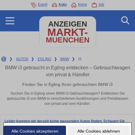
Event
Auto
Immo
Job
ANZEIGEN
MARKT-
MUENCHEN
❯
AUTOS
❯
EGLING
❯
BMW
❯
I3
BMW i3 gebraucht in Egling entdecken – Gebrauchtwagen
von privat & Händler
Finden Sie in Egling Ihren gebrauchten BMW i3
Suchen Sie in Egling einen BMW i3 Gebrauchtwagen? Entdecken Sie
gebrauchte i3 von BMW in verschiedenen Ausführungen und Preisklassen
von privat und vom Händler.
Leider konnten wir derzeit keine passenden Autos finden. Schauen Sie
bald wieder vorbei!
Alle Cookies akzeptieren
Alle Cookies ablehnen