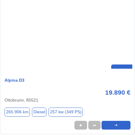
Alpina D3
19.890 €
Ottobrunn, 85521
265.906 km
Diesel
257 kw (349 PS)
★
➦
➜