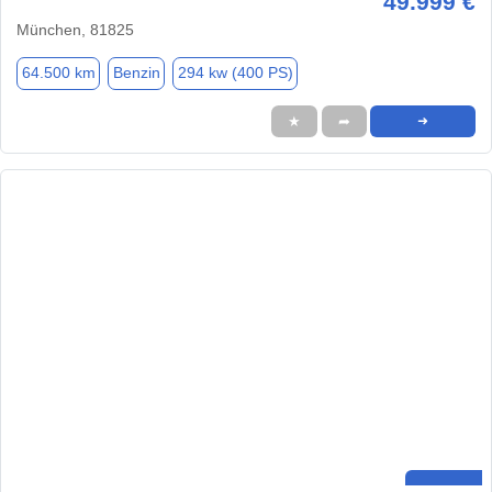
49.999 €
München, 81825
64.500 km
Benzin
294 kw (400 PS)
★
➦
➜