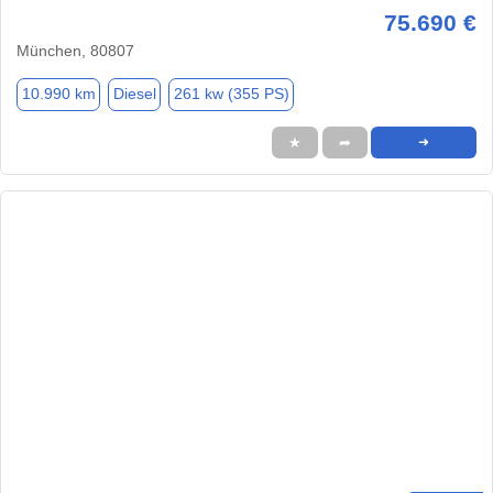
75.690 €
München, 80807
10.990 km
Diesel
261 kw (355 PS)
★
➦
➜