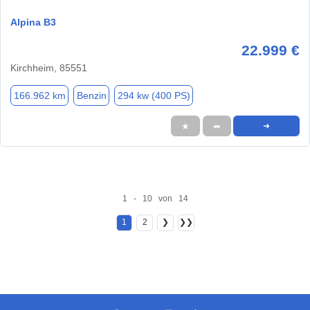
Alpina B3
22.999 €
Kirchheim, 85551
166.962 km
Benzin
294 kw (400 PS)
★
➦
➜
1 - 10 von 14
1
2
❯
❯❯