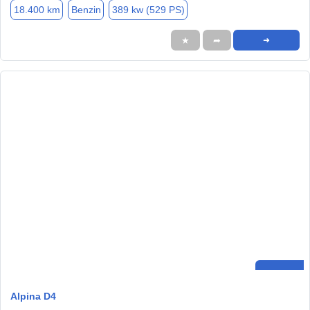
18.400 km
Benzin
389 kw (529 PS)
★
➦
➜
Alpina D4