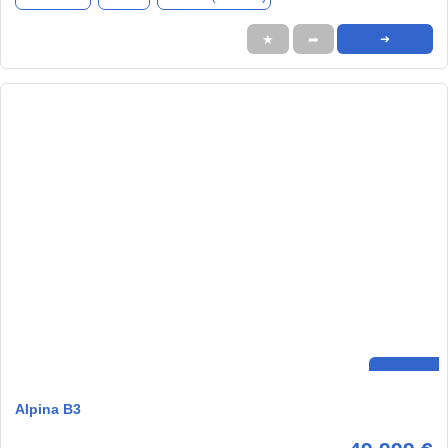
★
➦
➜
Alpina B3