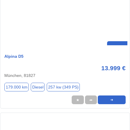
Alpina D5
13.999 €
München, 81827
179.000 km
Diesel
257 kw (349 PS)
★
➦
➜