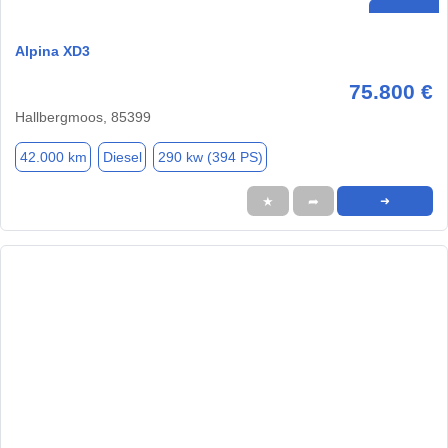
Alpina XD3
75.800 €
Hallbergmoos, 85399
42.000 km
Diesel
290 kw (394 PS)
★
➦
➜