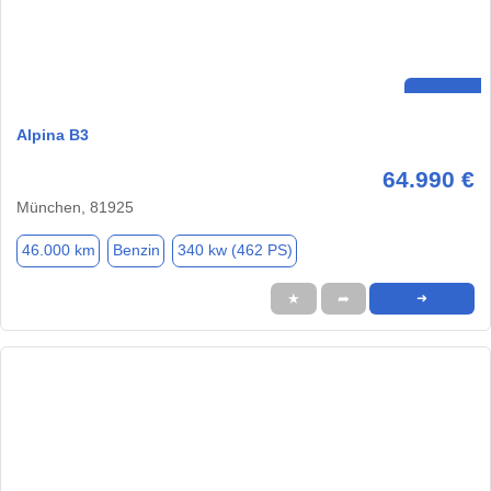
Alpina B3
64.990 €
München, 81925
46.000 km
Benzin
340 kw (462 PS)
★
➦
➜