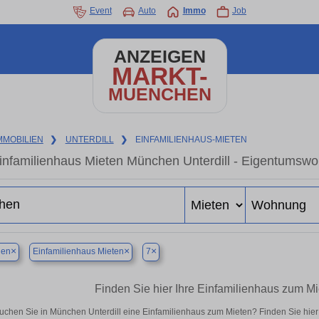
Event
Auto
Immo
Job
ANZEIGEN
MARKT-
MUENCHEN
MMOBILIEN
❯
UNTERDILL
❯
EINFAMILIENHAUS-MIETEN
infamilienhaus Mieten München Unterdill - Eigentumswo
×
×
×
en
Einfamilienhaus Mieten
7
Finden Sie hier Ihre Einfamilienhaus zum Mi
uchen Sie in München Unterdill eine Einfamilienhaus zum Mieten? Finden Sie hie