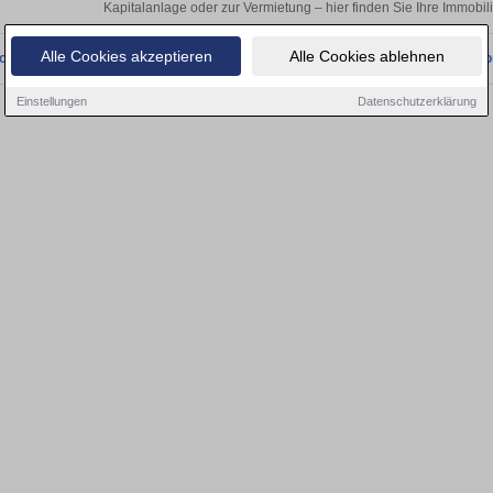
Kapitalanlage oder zur Vermietung – hier finden Sie Ihre Immobil
Alle Cookies akzeptieren
Alle Cookies ablehnen
onnten wir derzeit keine passenden Objekte finden. Schauen Sie bald wieder vo
Einstellungen
Datenschutzerklärung