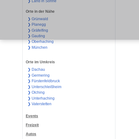
❯ Land in Sonne
Orte in der Nähe
❯ Grünwald
❯ Planegg
❯ Gräfelfing
❯ Gauting
❯ Oberhaching
❯ München
Orte im Umkreis
❯ Dachau
❯ Germering
❯ Fürstenfeldbruck
❯ Unterschleißheim
❯ Olching
❯ Unterhaching
❯ Vaterstetten
Events
Freizeit
Autos