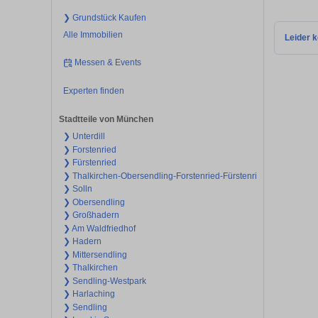
❯ Grundstück Kaufen
Alle Immobilien
Leider k
Messen & Events
Experten finden
Stadtteile von München
❯ Unterdill
❯ Forstenried
❯ Fürstenried
❯ Thalkirchen-Obersendling-Forstenried-Fürstenried-Solln
❯ Solln
❯ Obersendling
❯ Großhadern
❯ Am Waldfriedhof
❯ Hadern
❯ Mittersendling
❯ Thalkirchen
❯ Sendling-Westpark
❯ Harlaching
❯ Sendling