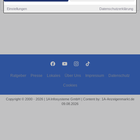
bald wieder vorbei!
Einstellungen
Datenschutzerklärung
Ratgeber
Presse
Lokales
Über Uns
Impressum
Datenschutz
Cookies
Copyright © 2000 - 2026 | 1A Infosysteme GmbH | Content by: 1A-Anzeigenmarkt.de
09.08.2026