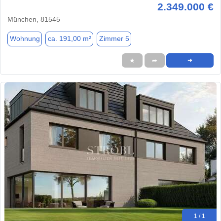
2.349.000 €
München, 81545
Wohnung
ca. 191,00 m²
Zimmer 5
★
➦
➜
1 / 1