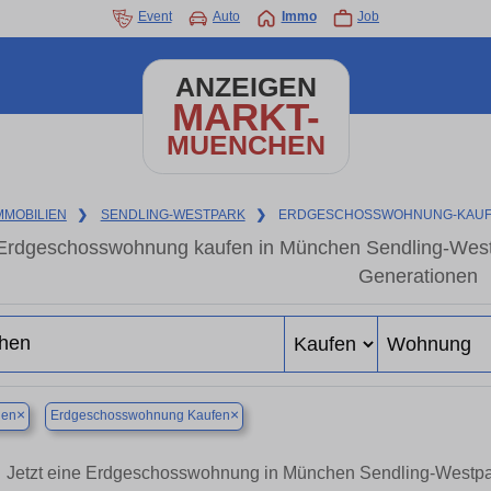
Event
Auto
Immo
Job
ANZEIGEN
MARKT-
MUENCHEN
MMOBILIEN
❯
SENDLING-WESTPARK
❯
ERDGESCHOSSWOHNUNG-KAU
Erdgeschosswohnung kaufen in München Sendling-Westp
Generationen
×
×
en
Erdgeschosswohnung Kaufen
Jetzt eine Erdgeschosswohnung in München Sendling-Westpark 