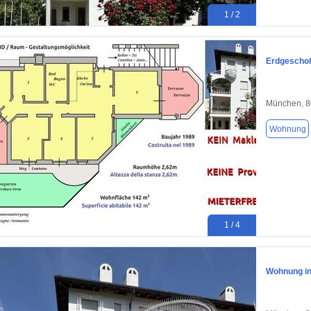
1 / 2
Erdgescho
München, 
Wohnung
1 / 4
Wohnung i