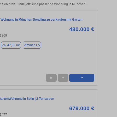
d Senioren. Finde jetzt eine passende Wohnung in München.
 Wohnung in München Sendling zu verkaufen mit Garten
480.000 €
81369
ca. 47,50 m²
Zimmer 1.5
★
➦
➜
artenWohnung in Solln | 2 Terrassen
679.000 €
81477