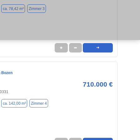
ca. 78,42 m²
Zimmer 3
★
➦
➜
n Bozen
710.000 €
80331
ca. 142,00 m²
Zimmer 4