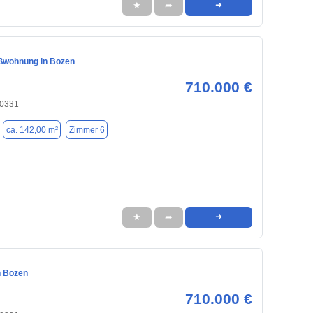
★
➦
➜
ßwohnung in Bozen
710.000 €
80331
ca. 142,00 m²
Zimmer 6
★
➦
➜
n Bozen
710.000 €