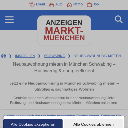
Event
Auto
Immo
Job
ANZEIGEN
MARKT-
MUENCHEN
❯
IMMOBILIEN
❯
SCHWABING
❯
NEUBAUWOHNUNG-MIETEN
Neubauwohnung mieten in München Schwabing –
Hochwertig & energieeffizient
Jetzt eine Neubauwohnung in München Schwabing mieten –
Stilvolles & nachhaltiges Wohnen
Genieße modernen Wohnkomfort in einer Neubauwohnung! Jetzt
Erstbezug- und Neubauwohnungen zur Miete in München entdecken.
Leider konnten wir derzeit keine passenden Objekte finden. Schauen Sie
bald wieder vorbei!
Alle Cookies akzeptieren
Alle Cookies ablehnen