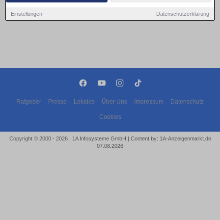
Einstellungen
Datenschutzerklärung
Ratgeber
Presse
Lokales
Über Uns
Impressum
Datenschutz
Cookies
Copyright © 2000 - 2026 | 1A Infosysteme GmbH | Content by: 1A-Anzeigenmarkt.de
07.08.2026