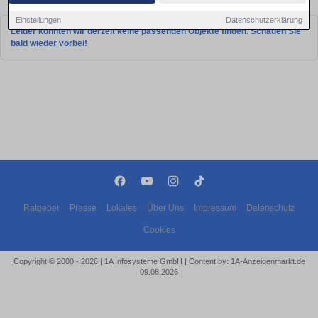
Einstellungen
Datenschutzerklärung
Leider konnten wir derzeit keine passenden Objekte finden. Schauen Sie
bald wieder vorbei!
Ratgeber
Presse
Lokales
Über Uns
Impressum
Datenschutz
Cookies
Copyright © 2000 - 2026 | 1A Infosysteme GmbH | Content by: 1A-Anzeigenmarkt.de
09.08.2026