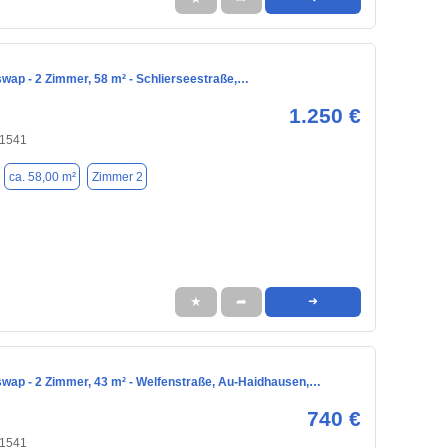
ap - 2 Zimmer, 58 m² - Schlierseestraße,…
1.250 €
81541
ca. 58,00 m²
Zimmer 2
★
➦
➜
ap - 2 Zimmer, 43 m² - Welfenstraße, Au-Haidhausen,…
740 €
81541