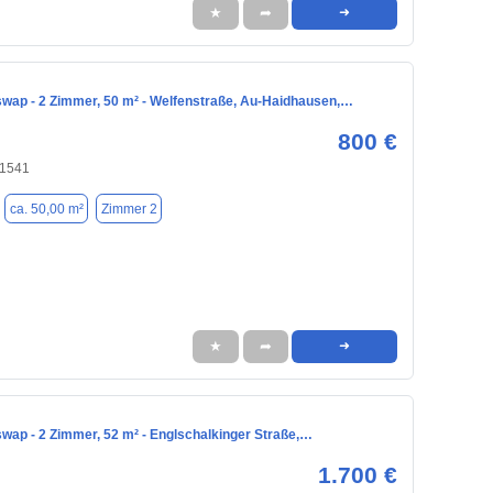
★
➦
➜
ap - 2 Zimmer, 50 m² - Welfenstraße, Au-Haidhausen,…
800 €
81541
ca. 50,00 m²
Zimmer 2
★
➦
➜
ap - 2 Zimmer, 52 m² - Englschalkinger Straße,…
1.700 €