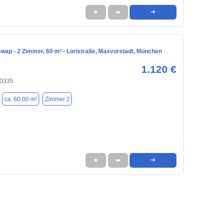
★
➦
➜
ap - 2 Zimmer, 60 m² - Loristraße, Maxvorstadt, München
1.120 €
80335
ca. 60,00 m²
Zimmer 2
★
➦
➜