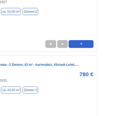
81927
ca. 52,00 m²
Zimmer 2
★
➦
➜
p - 2 Zimmer, 43 m² - Isartorplatz, Altstadt-Lehel,…
780 €
80331
ca. 43,00 m²
Zimmer 2