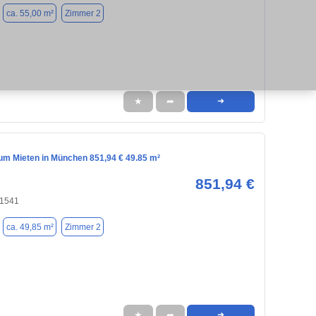
ca. 55,00 m²
Zimmer 2
★
➦
➜
m Mieten in München 851,94 € 49.85 m²
851,94 €
81541
ca. 49,85 m²
Zimmer 2
★
➦
➜