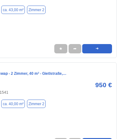
ca. 43,00 m²
Zimmer 2
★
➦
➜
ap - 2 Zimmer, 40 m² - Gietlstraße,…
950 €
81541
ca. 40,00 m²
Zimmer 2