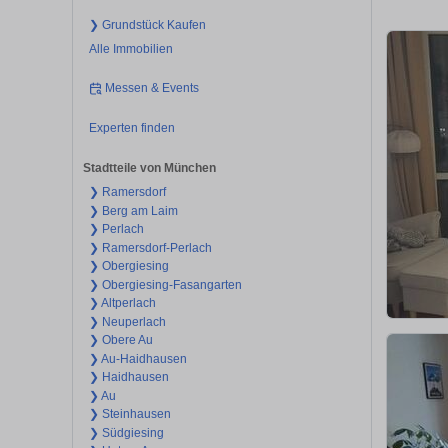
❯ Grundstück Kaufen
Alle Immobilien
Messen & Events
Experten finden
Stadtteile von München
❯ Ramersdorf
❯ Berg am Laim
❯ Perlach
❯ Ramersdorf-Perlach
❯ Obergiesing
❯ Obergiesing-Fasangarten
❯ Altperlach
❯ Neuperlach
❯ Obere Au
❯ Au-Haidhausen
❯ Haidhausen
❯ Au
❯ Steinhausen
❯ Südgiesing