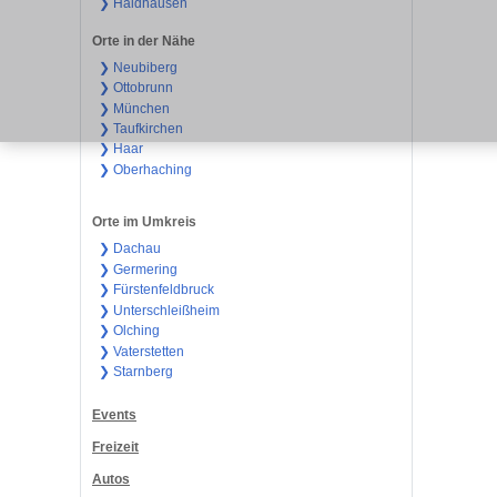
❯ Haidhausen
Orte in der Nähe
❯ Neubiberg
❯ Ottobrunn
❯ München
❯ Taufkirchen
❯ Haar
❯ Oberhaching
Orte im Umkreis
❯ Dachau
❯ Germering
❯ Fürstenfeldbruck
❯ Unterschleißheim
❯ Olching
❯ Vaterstetten
❯ Starnberg
Events
Freizeit
Autos