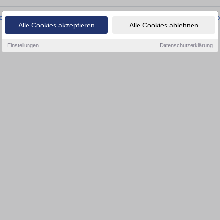
onnten wir derzeit keine passenden Objekte finden. Schauen Sie bald wieder vo
Alle Cookies akzeptieren
Alle Cookies ablehnen
Einstellungen
Datenschutzerklärung