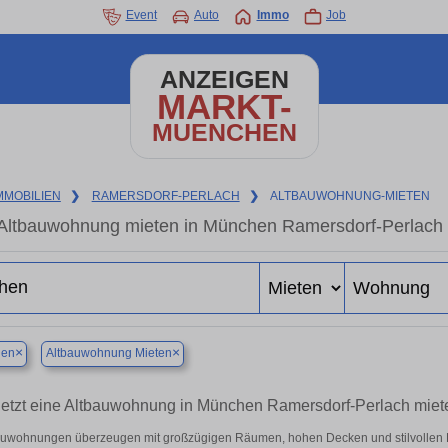
Event
Auto
Immo
Job
ANZEIGEN
MARKT-
MUENCHEN
MMOBILIEN
❯
RAMERSDORF-PERLACH
❯
ALTBAUWOHNUNG-MIETEN
Altbauwohnung mieten in München Ramersdorf-Perlach –
×
×
en
Altbauwohnung Mieten
Jetzt eine Altbauwohnung in München Ramersdorf-Perlach miete
auwohnungen überzeugen mit großzügigen Räumen, hohen Decken und stilvollen Det