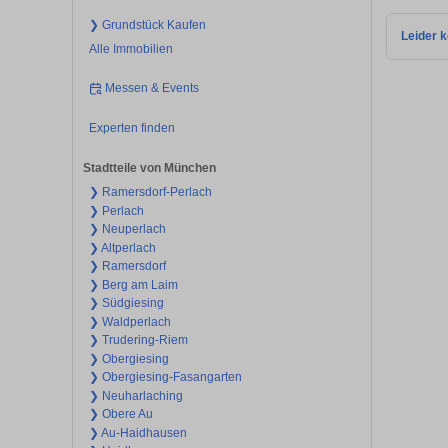
❯ Grundstück Kaufen
Leider k
Alle Immobilien
Messen & Events
Experten finden
Stadtteile von München
❯ Ramersdorf-Perlach
❯ Perlach
❯ Neuperlach
❯ Altperlach
❯ Ramersdorf
❯ Berg am Laim
❯ Südgiesing
❯ Waldperlach
❯ Trudering-Riem
❯ Obergiesing
❯ Obergiesing-Fasangarten
❯ Neuharlaching
❯ Obere Au
❯ Au-Haidhausen