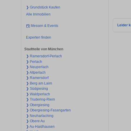
❯ Grundstück Kaufen
Alle Immobilien
Leider k
Messen & Events
Experten finden
Stadtteile von München
❯ Ramersdorf-Perlach
❯ Perlach
❯ Neuperlach
❯ Altperlach
❯ Ramersdorf
❯ Berg am Laim
❯ Südgiesing
❯ Waldperlach
❯ Trudering-Riem
❯ Obergiesing
❯ Obergiesing-Fasangarten
❯ Neuharlaching
❯ Obere Au
❯ Au-Haidhausen