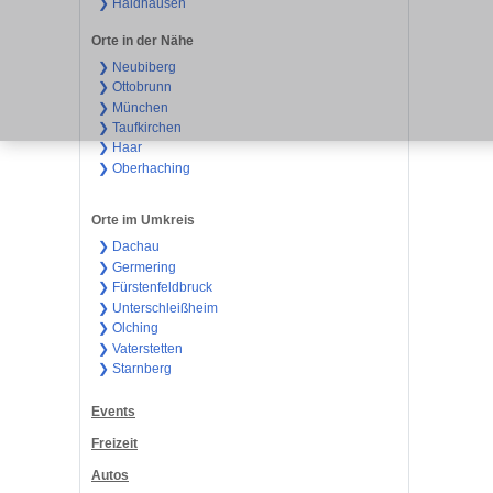
❯ Haidhausen
Orte in der Nähe
❯ Neubiberg
❯ Ottobrunn
❯ München
❯ Taufkirchen
❯ Haar
❯ Oberhaching
Orte im Umkreis
❯ Dachau
❯ Germering
❯ Fürstenfeldbruck
❯ Unterschleißheim
❯ Olching
❯ Vaterstetten
❯ Starnberg
Events
Freizeit
Autos