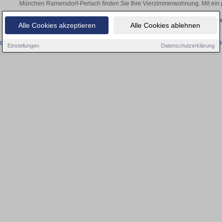
München Ramersdorf-Perlach finden Sie Ihre Vierzimmerwohnung. Mit ein 
Aktuelle Wohnung zum m
Alle Cookies akzeptieren
Alle Cookies ablehnen
onnten wir derzeit keine passenden Objekte finden. Schauen Sie bald wieder vo
Einstellungen
Datenschutzerklärung