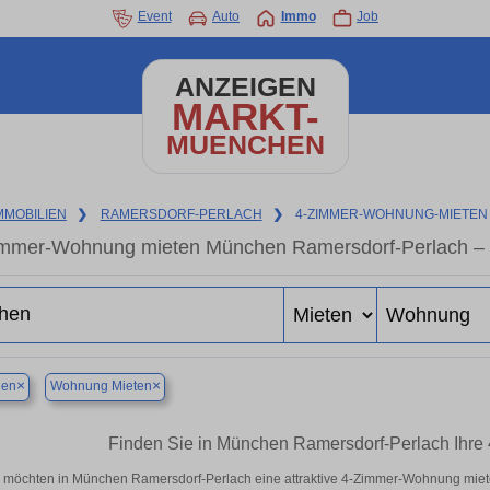
Event
Auto
Immo
Job
ANZEIGEN
MARKT-
MUENCHEN
MMOBILIEN
❯
RAMERSDORF-PERLACH
❯
4-ZIMMER-WOHNUNG-MIETEN
mmer-Wohnung mieten München Ramersdorf-Perlach – 
×
×
en
Wohnung Mieten
Finden Sie in München Ramersdorf-Perlach Ihr
 möchten in München Ramersdorf-Perlach eine attraktive 4-Zimmer-Wohnung mie